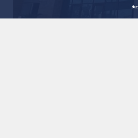
ية
لزراعي يحقق أعلى نسبة نمو
ات الوطنية
1
x
0:00