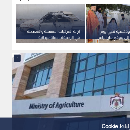
ثوذكسية تحيي يوم
إزالة المركبات المهملة والمعطلة
اختتام
إلى موقع مار إلياس
في الرصيفة.. حملة ميدانية
من مع
جلون
موسعة
والبناء 
1
Cooki