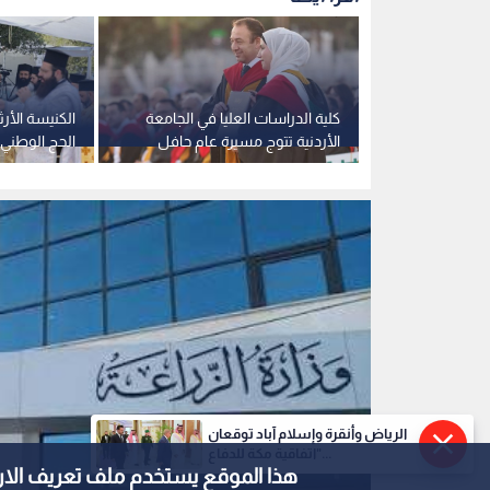
صدر اشتراطات
كلية الدراسات العليا في الجامعة
الكنيسة الأر
ما والمايونيز
الأردنية تتوج مسيرة عام حافل
الحج الوطني 
بالتطوير والإنجاز بتخريج (1469)
الأثري في ع
طالبا وطالبة
الرياض وأنقرة وإسلام آباد توقعان
"اتفاقية مكة للدفاع...
هذا الموقع يستخدم ملف تعريف الارتباط e