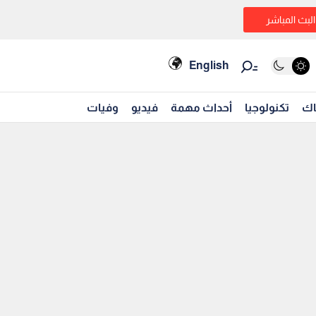
البث المباشر
English
اك
تكنولوجيا
أحداث مهمة
فيديو
وفيات