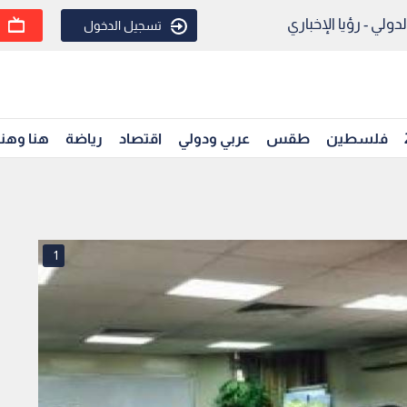
ولي - رؤيا الإخباري
تسجيل الدخول
فلسطين
طقس
عربي ودولي
اقتصاد
رياضة
هنا وهن
1