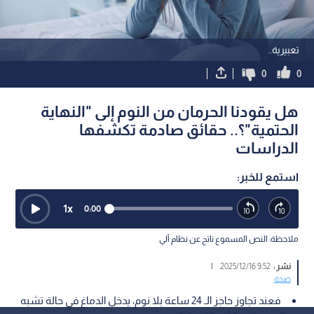
تعبيرية..
0
0
هل يقودنا الحرمان من النوم إلى "النهاية
الحتمية"؟.. حقائق صادمة تكشفها
الدراسات
استمع للخبر:
1
x
0:00
ملاحظة: النص المسموع ناتج عن نظام آلي
نشر :
9:52 2025/12/16
|
صحة
فعند تجاوز حاجز الـ 24 ساعة بلا نوم، يدخل الدماغ في حالة تشبه