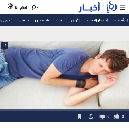
English
الرئيسية
أسعار الذهب
الأردن
صحة
فلسطين
طقس
عربي و
1
0
0