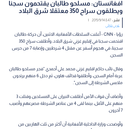
افغانستان: مسلحو طالبان يقتحمون سجنا
ويطلقون سراح 350 معتقلا شرق البلاد
نشر :
8:47 2015/9/14
|
عربي دولي
رؤيا - CNN - أعلنت السلطات الأفغانية، الاثنين، أن حركة طالبان
اقتحمت سجنا في إقليم غزني شرق البلاد، وأطلقت سراح 350
سجينا، في هجوم أسفر عن مقتل 4 شرطيين وإصابة 7 من حرس
السجن.
وقال نائب حاكم اقليم غزني محمد علي أحمدي "فجر مسلحو طالبان
عربة أمام السجن، وأطلقوا قذائف هاون، ثم دخل 6 منهم يرتدون
ملابس الشرطة إلى السجن".
وأضاف أن قوات الأمن أطلقت النيران على المسلحين وقتلت 3
منهم على الأقل، بينما لقى 4 من عناصر الشرطة مصرعهم وأصيب
7 آخرون.
وأوضحت وزارة الداخلية الأفغانية أن أكثر من ثلث الهاربين من