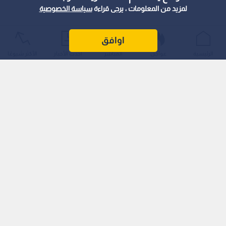
لمزيد من المعلومات ، يرجى قراءة
سياسة الخصوصية
اوافق
الرئيسية
عواجل
المباشر
أحدث الأخبار
الأكثر شيوعًا
اقرأ أيضا: القضاء الأمريكي يجمد قرار ترمب
بشأن انتشار الحرس الوطني بشيكاغو
ويمثل هذا الاشتباك المباشر تصعيدا خطيرا وغير مسبوق في
العلاقات المتوترة أصلا بين البلدين الجارين، مما أثار دعوات إقليمية
عاجلة لضبط النفس.