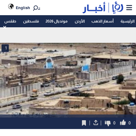
English
الرئيسية
أسعار الذهب
الأردن
مونديال 2026
فلسطين
طقس
1
0
0