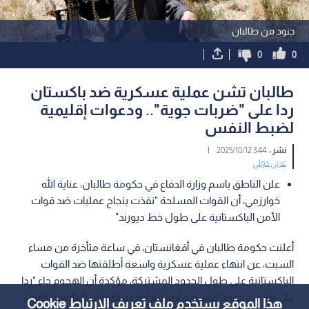
جنود من طالبان
0
0
طالبان تشن عملية عسكرية ضد باكستان
ردا على "ضربات جوية".. ودعوات إقليمية
لضبط النفس
نشر :
3:44 2025/10/12
|
عربي دولي
علن الناطق باسم وزارة الدفاع في حكومة طالبان، عناية الله
خوارزمي، أن القوات المسلحة "نفذت بنجاح عمليات ضد قوات
الأمن الباكستانية على طول خط ديورند"
أعلنت حكومة طالبان في أفغانستان، في ساعة متأخرة من مساء
السبت، عن انتهاء عملية عسكرية واسعة أطلقتها ضد القوات
الباكستانية على طول الحدود المشتركة، مؤكدة أن الهجوم جاء "ردا
على ضربات جوية" منسوبة لإسلام آباد استهدفت العاصمة كابول.
هذا الموقع يستخدم ملف تعريف الارتباط Cookie