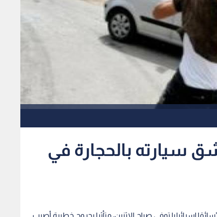
 سيارته بالحجارة في
"سائقا إسرائيليا توفي صباح الإثنين، متأثرا بجروح خطيرة أصيب