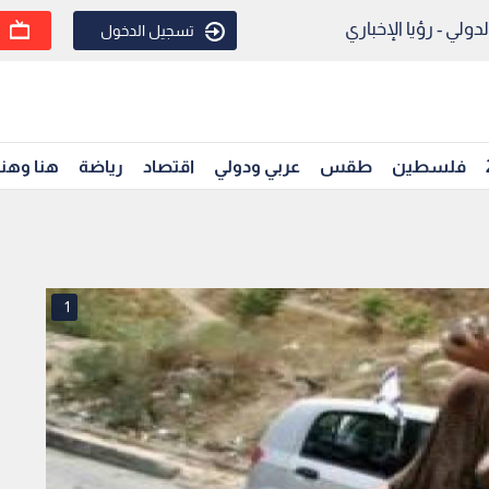
ولي - رؤيا الإخباري
تسجيل الدخول
فلسطين
طقس
عربي ودولي
اقتصاد
رياضة
هنا وهن
1