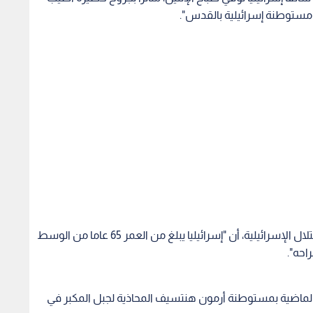
مستوطنة إسرائيلية بالقدس".
وأوضحت "لوبا السمري"، المتحدثة بلسان شرطة الاحتلال الإسرائيلية، أن "إسرائيليا يبلغ من العمر 65 عاما من الوسط
احه".
لماضية بمستوطنة أرمون هنتسيف المحاذية لجبل المكبر في