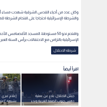
وكان عدد من أحياء القدس الشرقية شهدت مساء أ
والشرطة الإسرائيلية احتجاجا على اقتحام الشرطة ل
واقتحم نحو 50 مستوطنا، المسجد الأقصىامس 
الإسرائيلية بالتزامن مع الاحتفالات برأس السنة العبري
شرطة الاحتلال
اقرأ أيضاً
ير الأسد
جيش الاحتلال: بلاغ عن عملية
إعلام عبري:
ا لأوامر هدم
دهس جنوب الضفة الغربية وبدء
بشبهة "اغتص
التحقيق
داخل شقته