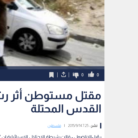
0
0
مقتل مستوطن أثر رشق
القدس المحتلة
نشر :
7:25 2015/9/14
|
فلسطين
رؤيا -الاناضول - قالت شرطة الاحتلال الإسرائيلية إن 