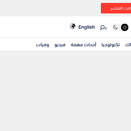
البث المباشر
English
اك
تكنولوجيا
أحداث مهمة
فيديو
وفيات