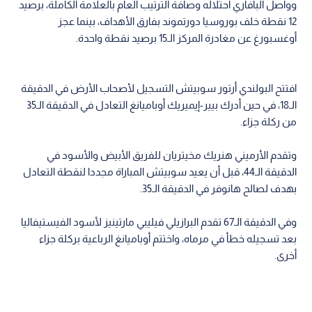
وواصل البافاري احتلاله وصافة الترتيب العام بالعلامة الكاملة، برصيد
12 نقطة خلف بوروسيا دورتموند بفارق الأهداف، بينما عجز
أوغسبورغ عن مغادرة المركز الـ15 برصيد نقطة واحدة.
افتتح البولندي أرتور سوبيتش التسجيل لأصحاب الأرض في الدقيقة
الـ18، في حين أدرك بيير-إيميريك أوباميانغ التعادل في الدقيقة الـ35
من ركلة جزاء.
وتقدم الأرميني هنريك مخيتريان للفريق الأبيض والأسود في
الدقيقة الـ44، قبل أن يعيد سوبيتش المباراة مجددا لنقطة التعادل
بهدف لصالح هانوفر في الدقيقة الـ35.
وفي الدقيقة الـ67 تقدم البرازيلي فيليبي مارتينيز لأسود الفيستيفاليا
بعد تسجيله خطأ في مرماه، واختتم أوباميانغ الرباعية بركلة جزاء
أخرى.