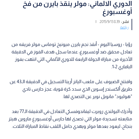
الدوري الالماني: مولر ينقذ بايرن من فخ
أوغسبورغ
نشر :
8:39 2015/9/13
|
رياضة
رؤيا - روسيا اليوم - أنقذ نجم بايرن ميونيخ توماس مولر فريقه من
تعادل محقق ضد أوغسبورغ، عندما سجل هدف الفوز في الدقيقة
الأخيرة من مباراة الجولة الرابعة للدوري الألماني، التي انتهت بفوز
البافاري 2-1.
وافتتح الضيوف على ملعب اليانز أرينا التسجيل في الدقيقة الـ43 عن
طريق ألكسندر إسوين الذي سدد كرة قوية، عجز حارس نادي
"هوليود" مانويل نوير عن التصدي لها.
وأدرك البولندي روبرت ليفاندوفسكي التعادل في الدقيقة الـ77 بعد
متابعته تسديدة مولر التي تصدى لها حارس أوغسبورغ ماروين هيتز
بنجاح، ليعود بعدها مولر ويهدي حامل اللقب نقاط المباراة الثلاث.