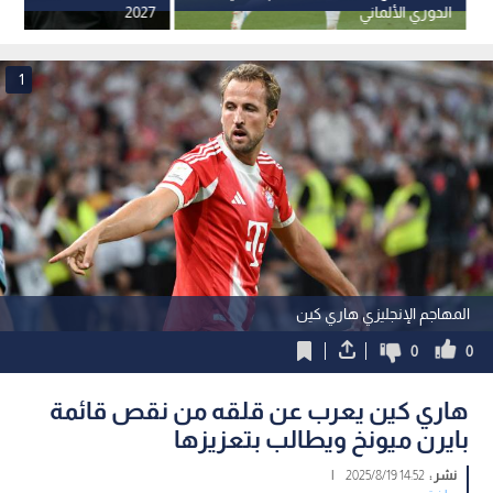
الدوري الألماني
2027
1
المهاجم الإنجليزي هاري كين
0
0
هاري كين يعرب عن قلقه من نقص قائمة
بايرن ميونخ ويطالب بتعزيزها
نشر :
14:52 2025/8/19
|