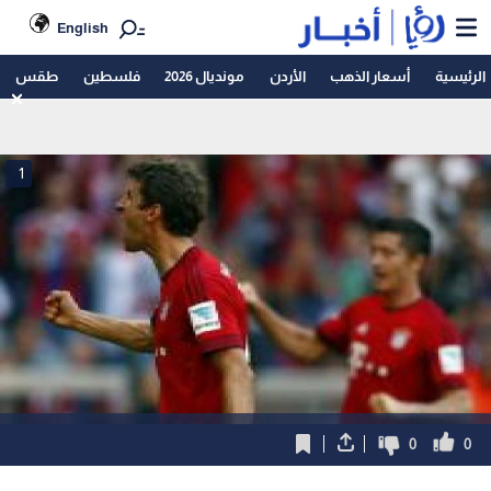
English
الرئيسية
أسعار الذهب
الأردن
مونديال 2026
فلسطين
طقس
1
0
0