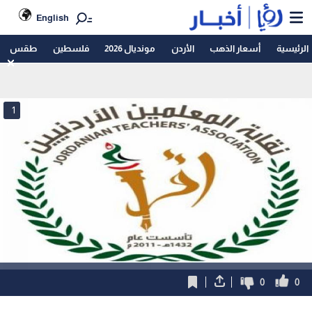
English
الرئيسية
أسعار الذهب
الأردن
مونديال 2026
فلسطين
طقس
1
0
0