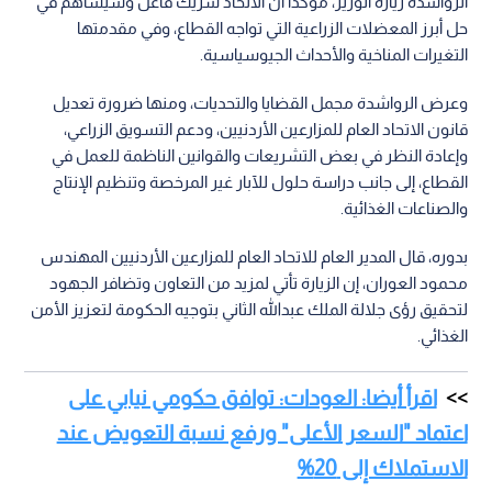
الرواشدة زيارة الوزير، مؤكدا أن الاتحاد شريك فاعل وسيساهم في
حل أبرز المعضلات الزراعية التي تواجه القطاع، وفي مقدمتها
التغيرات المناخية والأحداث الجيوسياسية.
وعرض الرواشدة مجمل القضايا والتحديات، ومنها ضرورة تعديل
قانون الاتحاد العام للمزارعين الأردنيين، ودعم التسويق الزراعي،
وإعادة النظر في بعض التشريعات والقوانين الناظمة للعمل في
القطاع، إلى جانب دراسة حلول للآبار غير المرخصة وتنظيم الإنتاج
والصناعات الغذائية.
بدوره، قال المدير العام للاتحاد العام للمزارعين الأردنيين المهندس
محمود العوران، إن الزيارة تأتي لمزيد من التعاون وتضافر الجهود
لتحقيق رؤى جلالة الملك عبدالله الثاني بتوجيه الحكومة لتعزيز الأمن
الغذائي.
اقرأ أيضا: العودات: توافق حكومي نيابي على
اعتماد "السعر الأعلى" ورفع نسبة التعويض عند
الاستملاك إلى 20%