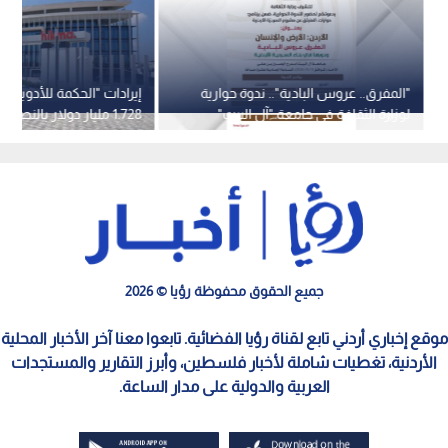
"المفرق.. عروس البادية".. ندوة حوارية
إيرادات "الحكمة للأدوية" ت
لوزارة الثقافة في جامعة "آل البيت"
1.728 مليار دولار بالنصف الأول
الأحد
جميع الحقوق محفوظة رؤيا © 2026
موقع إخباري أردني تابع لقناة رؤيا الفضائية. تابعوا معنا آخر الأخبار المحلية
الأردنية، تغطيات شاملة لأخبار فلسطين، وأبرز التقارير والمستجدات
العربية والدولية على مدار الساعة.