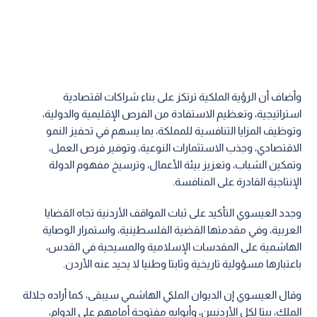
العربية، وفي مقدمتها القضية الفلسطينية، واستمرار الوصاية
الهاشمية على المقدسات الإسلامية والمسيحية في القدس،
باعتبارها مسؤولية تاريخية وثابتا وطنيا لا يحيد عنه الأردن.
وقال العيسوي إن الديوان الملكي الهاشمي سيبقى، كما أراده جلالة
الملك، بيتا لكل الأردنيين، وأبوابه مفتوحة أمامهم على الدوام،
انطلاقا من النهج الهاشمي القائم على التواصل المباشر مع
المواطنين، والاستماع إلى قضاياهم، ومتابعة احتياجاتهم، بما يرسخ
الثقة والشراكة بين الدولة والمجتمع.
من جهتهم، أعرب المتحدثون عن بالغ اعتزازهم بالقيادة الهاشمية،
مؤكدين التفاف أبناء عشائر الخليل حول جلالة الملك وسمو ولي
العهد، ووقوفهم صفا واحدا خلف قيادته الحكيمة، مثمنين مواقف
جلالته الوطنية والقومية، وما يقوده من جهود دؤوبة للحفاظ على
أمن الأردن واستقراره، وتعزيز مكانته عربيا وإقليميا ودوليا، رغم ما
تشهده المنطقة من تحديات ومتغيرات متسارعة.
وأشاد المتحدثون بالمواقف الأردنية الثابتة بقيادة جلالة الملك تجاه
القضية الفلسطينية، والجهود السياسية والدبلوماسية التي يبذلها