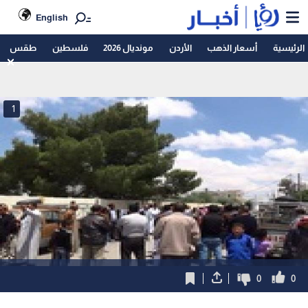
English
الرئيسية
أسعار الذهب
الأردن
مونديال 2026
فلسطين
طقس
1
0
0