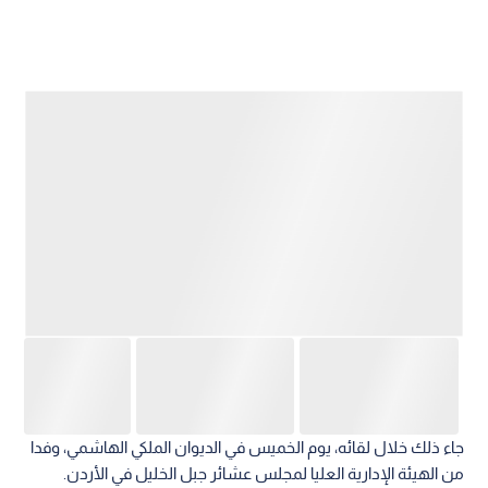
جاء ذلك خلال لقائه، يوم الخميس في الديوان الملكي الهاشمي، وفدا
من الهيئة الإدارية العليا لمجلس عشائر جبل الخليل في الأردن.
وأشار العيسوي إلى أن الأردن هو امتداد لمسيرة هاشمية انطلقت
من مبادئ الثورة العربية الكبرى، واستمرت بقيادة الهاشميين لبناء
دولة حديثة تقوم على قوة المؤسسات وسيادة القانون واحترام
الإنسان، مؤكدا أن هذه المسيرة عززت مكانة المملكة إقليميا ودوليا،
ورسخت نموذجها في الاعتدال والاستقرار.
ولفت إلى أن التحولات الاقتصادية الكبرى والفرص الاستثمارية
النوعية التي يتابعها جلالة الملك عبدالله الثاني وسمو الأمير الحسين
بن عبدالله الثاني، ولي العهد تعكس رؤية ملكية تجعل من الأردن
مركزا إقليميا واعدا للاستثمار والأعمال، وبوابة للأسواق الإقليمية
والعالمية، مستفيدا من موقعه الاستراتيجي، واستقراره السياسي،
وكفاءة موارده البشرية.