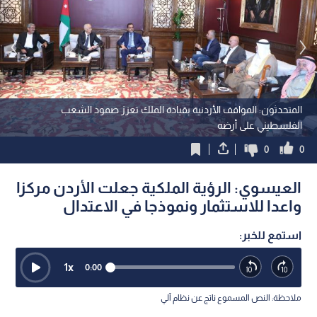
المتحدثون: المواقف الأردنية بقيادة الملك تعزز صمود الشعب
الفلسطيني على أرضه
0
0
العيسوي: الرؤية الملكية جعلت الأردن مركزا
واعدا للاستثمار ونموذجا في الاعتدال
استمع للخبر:
1
x
0:00
ملاحظة: النص المسموع ناتج عن نظام آلي