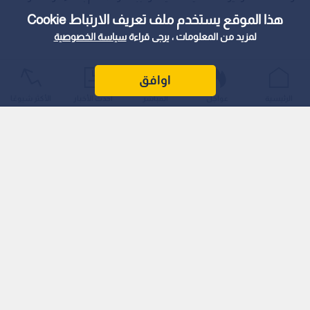
هذا الموقع يستخدم ملف تعريف الارتباط Cookie
لمزيد من المعلومات ، يرجى قراءة
سياسة الخصوصية
اوافق
الرئيسية
عواجل
المباشر
أحدث الأخبار
الأكثر شيوعًا
اللواء الركن الحنيطي: القيادة العامة مستمرة في دعم التشكيلات
والوحدات وتعزيز قدراتها العملياتية والإدارية.
زار رئيس هيئة الأركان المشتركة اللواء الركن يوسف أحمد الحنيطي،
اليوم الأربعاء، قيادة المنطقة العسكرية الجنوبية، وكان في استقباله
قائد المنطقة وهيئة الركن .