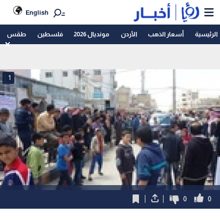
English
الرئيسية
أسعار الذهب
الأردن
مونديال 2026
فلسطين
طقس
1
0
0