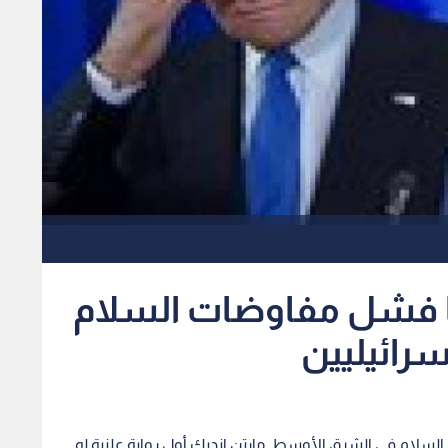
 فشل مفاوضات السلام
رائيليين
 السلام في الشرق الأوسط مارتن انديك أول رواية علنية له