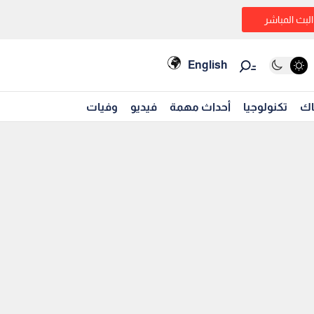
البث المباشر
English
اك
تكنولوجيا
أحداث مهمة
فيديو
وفيات