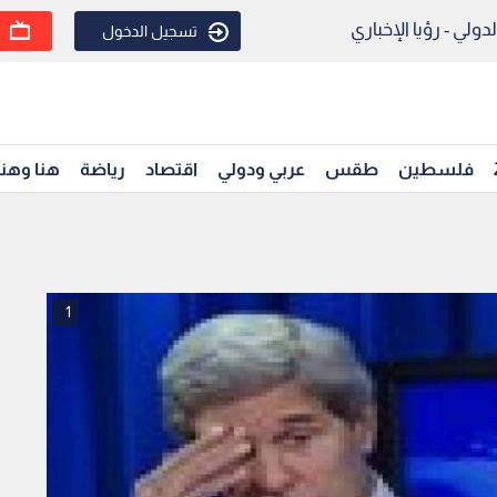
ولي - رؤيا الإخباري
تسجيل الدخول
فلسطين
طقس
عربي ودولي
اقتصاد
رياضة
هنا وهن
1