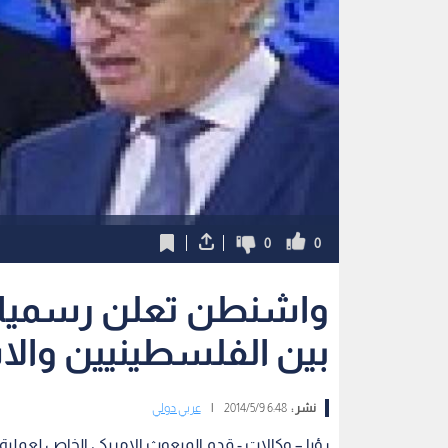
0
0
واشنطن تعلن رسميا
بين الفلسطينيين والاس
نشر :
6:48 2014/5/9
|
عربي دولي
رؤيا – وكالات - قدم المبعوث الامريكي الخاص لعملية