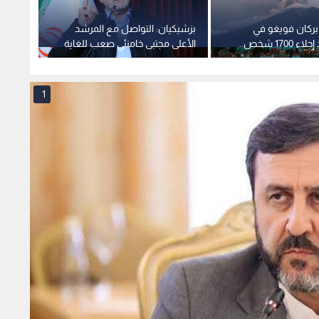
 بركان فويغو في
بزشيكيان: التواصل مع المرشد
إعلام 
غواتيمالا بعد إجلاء 1700 شخص..
الأعلى مجتبى خامنئي صعب للغاية
تل أبي
في الوقت الراهن
من توس
1