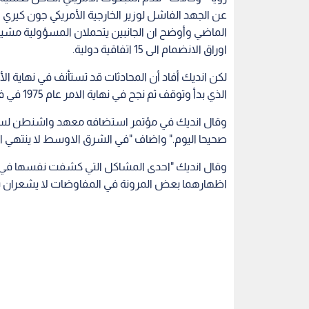
الماضي وأوضح ان الجانبين يتحملان المسؤولية مشيرا 
اوراق الانضمام الى 15 اتفاقية دولية.
لكن انديك أفاد أن المحادثات قد تستأنف في نهاية الأ
الذي بدأ وتوقف ثم نجح في نهاية الامر عام 1975 في فك الارتباط بين القوات المصرية والاسرائيلية في سيناء.
وقال انديك في مؤتمر استضافه معهد واشنطن لسياس
صحيحا اليوم." واضاف "في الشرق الاوسط لا ينتهي الأم
وقال انديك "احدى المشاكل التي كشفت نفسها في 
اظهارهما بعض المرونة في المفاوضات لا يشعران بالح