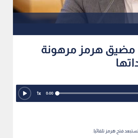
ح مضيق هرمز مرهونة
اتها
1
x
0:00
ستبعد فتح هرمز تلقائيا.