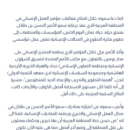
كما دعا سموه، خلال افتتاح فعاليات مؤتمر العمل الإنساني في
المنطقة العربية الذي عقد برعاية سمو الأمير الحسن بن طلال
بفندق جراند حياة عمان اليوم الاثنين، المؤسسات والمنظمات إلى
تطوير فكرة التطوع في المجالات الإنسانية ضمن عمل مؤسسي.
وأكد الأمير تركي خلال المؤتمر الذي ينظمه المنتدى الإنساني على
مدار يومين، بالتعاون مع مكتب الأمم المتحدة لتنسيق الشؤون
الإنسانية ومنظمة التعاون الإسلامي/ جدة، والهيئة الخيرية الأردنية
الهاشمية ومجموعة السياسات الإنسانية لدى معهد التنمية الدولي/
لندن، "أهمية التطوير والتدريب والإعداد الجيد للمتطوعين"، مشيرا
إلى أنه كلما كان مستوى الاستجابة أفضل للكوارث والأزمات كانت
النتائج السلبية المترتبة على ذلك أقل.
وأعرب سموه عن اعتزازه بمبادرات سمو الأمير الحسن بن طلال في
مجال العمل الإنساني والخيري ورعايته للمبادرات الإنسانية، لافتا الى
انه "من حسن حظ المنطقة العربية أن بها خيرين وحكماء يعملون
على نقل المنطقة إلى وضع آخر أفضل مما هي عليه الآن، تكون