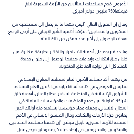
الأوروبي قدم مساعدات للمتأثرين من الأزمة السورية تبلغ
قيمتها750 مليون دولار أميركي.
وقال إن التمويل المالي "ليس مهما ما لم يصل إلى مستحقيه من
المنكوبين والمحتاجين"، مؤكدا أهمية التأثير الإيجابي على أرض الواقع
بهدف الوصول إلى أكبر عدد ممكن من تلك الفئة.
وشدد فيربوم على أهمية الاستمرار والتفكير بطريقة مغايرة، من
خلال خلق ابتكارات وإبداعات هدفها الوصول إلى حلول جديدة
للمشاكل التي تواجه المناطق المنكوبة.
من جهته، أكد مساعد الأمين العام لمنظمة التعاون الإسلامي
سليمان العوضي، في كلمة ألقاها نيابة عن الأمين العام المساعد
للشؤون الإنسانية في المنظمة السفير عطاء المنان، أهمية خلق
شراكة تعاونية بين جميع المنظمات والمؤسسات العاملة في
المجال الإنساني، وجعله عملا مؤسسيا يستفيد منه أولئك الذين
يعانون جراء الأزمات والنكبات. وقال المنسق الإنساني في الأمم
المتحدة للأزمة السورية نايجل فيشر، "إن هدفنا مساعدة المحتاجين
والمنكوبين والمحرومين في إيجاد حياة كريمة وخلق فرص عمل