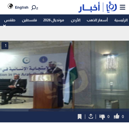
English
الرئيسية
أسعار الذهب
الأردن
مونديال 2026
فلسطين
طقس
1
0
0