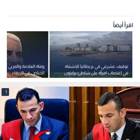
اقرأ أيضاً
توقيف عشريني في بريطانيا للاشتباه
وفاة العلامة والمربي الدكت
في اغتصاب امرأة على شاطئ برايتون
الخباص في الزرقاء
وفق إعلام بريطاني
1