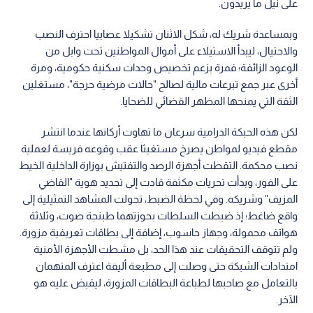
على نيل ما يريدون.
وبمساعدة شريك له، شكل الاثنان تشكيلا عصابيا احترف النصب
والاحتيال، ليبدأ الاستيلاء على أموال المواطنين تحت وابل من
الوعود الزائفة؛ فمرة بزعم تخصيص وحدات سكنية حكومية، ومرة
أخرى عبر جمع تبرعات مالية لصالح "حالات مرضية حرجة"، مستغلين
الثقة التي يمنحها المظهر القضائي للضحايا.
لكن هذه الحبكة الدرامية سرعان ما تهاوت أركانها عندما انتشر
مقطع فيديو لمواطن يصرخ مستغيثا عقب وقوعه فريسة لعملية
نصب محكمة. التقطت أجهزة الرصد والتفتيش بوزارة الداخلية الخيط
على الفور، وبدأت تحريات مكثفة قادت إلى تحديد هوية "القاضي
المزيف" وشريكه. وفي لحظة الضبط، تحولت المشاهد التمثيلية إلى
واقع ضاغط؛ إذ ضبطت السلطات بحوزتهما طبنجة صوت، وثلاثة
هواتف محمولة، وجهاز حاسوب، إضافة إلى بطاقات تعريفية مزورة.
ولم تتوقف التحقيقات عند هذا الحد، بل مشطت الأجهزة الأمنية
امتدادات الشبكة حتى وصلت إلى مطبعة أليفة اعترف المتهمان
بالتعامل مع صاحبها لطباعة البطاقات المزورة، ليقبض عليه هو
الآخر.