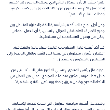
لهم"، مشيرا الى أن السؤال الدائم الذي يوجهه النازحون هو "كيفية
إيجاد عمل لهم يستطيعون من خلاله الحصول على كسب كريم،
وكذلك التعليم لأبنائهم".
ومن أجل إنجاح ذلك، أكد فيشر أهمية الثقة والاحترام المتبادل بين
جميع الأطراف العاملة في المجال الإنساني، إذ أن العمل الجماعي
يمكن من وصول المساعدات إلى مستحقيها.
كما أكد أهمية تبادل المعلومات (قاعدة معلومات) والشفافية،
"فهذان الأمران مطلوبان في عملنا، لبناء الثقة، وبالتالي الوصول إلى
المحتاجين والمنكوبين والمتضررين".
بدوره، قال رئيس المنتدى الإنساني الدكتور هاني البنا، "نسعى من
خلال هذا المؤتمر تمكين منظمات المجتمع المدني من العمل في
الاتجاه الصحيح وضمن فريق واحدة وبمنتهى الثقة والشفافية".
وشدد على أهمية مواجهة العراقيل التي تحدث لخدمة الإنسانية،
وتنسيق العمل بصورة فعالة لإنجاح ذلك، مشيرا إلى أننا نمهد السبل