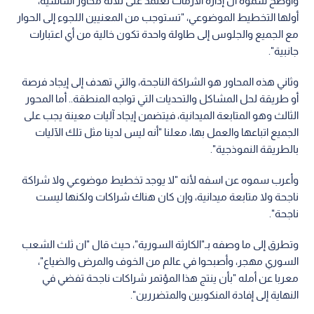
وأوضح سموه أن إدارة الأزمات تعتمد على ثلاثة محاور أساسية،
أولها التخطيط الموضوعي، "تستوجب من المعنيين اللجوء إلى الحوار
مع الجميع والجلوس إلى طاولة واحدة تكون خالية من أي اعتبارات
جانبية".
وثاني هذه المحاور هو الشراكة الناجحة، والتي تهدف إلى إيجاد فرصة
أو طريقة لحل المشاكل والتحديات التي تواجه المنطقة.. أما المحور
الثالث وهو المتابعة الميدانية، فيتضمن إيجاد آليات معينة يجب على
الجميع اتباعها والعمل بها، معلنا "أنه ليس لدينا مثل تلك الآليات
بالطريقة النموذجية".
وأعرب سموه عن اسفه لأنه "لا يوجد تخطيط موضوعي ولا شراكة
ناجحة ولا متابعة ميدانية، وإن كان هناك شراكات ولكنها ليست
ناجحة".
وتطرق إلى ما وصفه بـ"الكارثة السورية"، حيث قال "ان ثلث الشعب
السوري مهجر، وأصبحوا في عالم من الخوف والمرض والضياع"،
معربا عن أمله "بأن ينتج هذا المؤتمر شراكات ناجحة تفضي في
النهاية إلى إفادة المنكوبين والمتضررين".