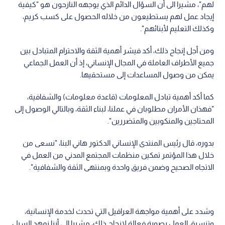
لهم"، مشيرا الى أن السؤال الدائم الذي يوجهه النازحون هو "كيفية
إيجاد عمل لهم يستطيعون من خلاله الحصول على كسب كريم،
وكذلك التعليم لأبنائهم".
ومن أجل إنجاح ذلك، أكد فيشر أهمية الثقة والاحترام المتبادل بين
جميع الأطراف العاملة في المجال الإنساني، إذ أن العمل الجماعي
يمكن من وصول المساعدات إلى مستحقيها.
كما أكد أهمية تبادل المعلومات (قاعدة معلومات) والشفافية،
"فهذان الأمران مطلوبان في عملنا، لبناء الثقة، وبالتالي الوصول إلى
المحتاجين والمنكوبين والمتضررين".
بدوره، قال رئيس المنتدى الإنساني الدكتور هاني البنا، "نسعى من
خلال هذا المؤتمر تمكين منظمات المجتمع المدني من العمل في
الاتجاه الصحيح وضمن فريق واحدة وبمنتهى الثقة والشفافية".
وشدد على أهمية مواجهة العراقيل التي تحدث لخدمة الإنسانية،
وتنسيق العمل بصورة فعالة لإنجاح ذلك، مشيرا إلى أننا نمهد السبل