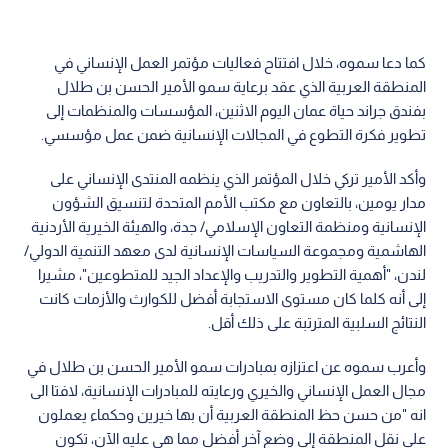
كما دعا سموه، خلال افتتاح فعاليات مؤتمر العمل الإنساني في
المنطقة العربية الذي عقد برعاية سمو الأمير الحسن بن طلال
بفندق جراند حياة عمان اليوم الاثنين، المؤسسات والمنظمات إلى
تطوير فكرة التطوع في المجالات الإنسانية ضمن عمل مؤسسي.
وأكد الأمير تركي خلال المؤتمر الذي ينظمه المنتدى الإنساني على
مدار يومين، بالتعاون مع مكتب الأمم المتحدة لتنسيق الشؤون
الإنسانية ومنظمة التعاون الإسلامي/ جدة، والهيئة الخيرية الأردنية
الهاشمية ومجموعة السياسات الإنسانية لدى معهد التنمية الدولي/
لندن، "أهمية التطوير والتدريب والإعداد الجيد للمتطوعين"، مشيرا
إلى أنه كلما كان مستوى الاستجابة أفضل للكوارث والأزمات كانت
النتائج السلبية المترتبة على ذلك أقل.
وأعرب سموه عن اعتزازه بمبادرات سمو الأمير الحسن بن طلال في
مجال العمل الإنساني والخيري ورعايته للمبادرات الإنسانية، لافتا الى
انه "من حسن حظ المنطقة العربية أن بها خيرين وحكماء يعملون
على نقل المنطقة إلى وضع آخر أفضل مما هي عليه الآن، تكون