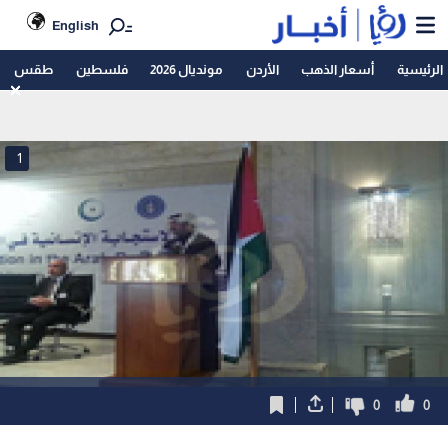
English
الرئيسية
أسعار الذهب
الأردن
مونديال 2026
فلسطين
طقس
1
0
0