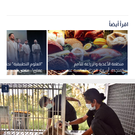
اقرأ أيضاً
منظمة الأغذية والزراعة للأمم
"العلوم التطبيقية" تحتضن 
المتحدة: أسعار الغذاء العالمية عند
عمان".. ملتقى المبدعين وص
أعلى مستوى منذ 3 سنوات ونصف
1