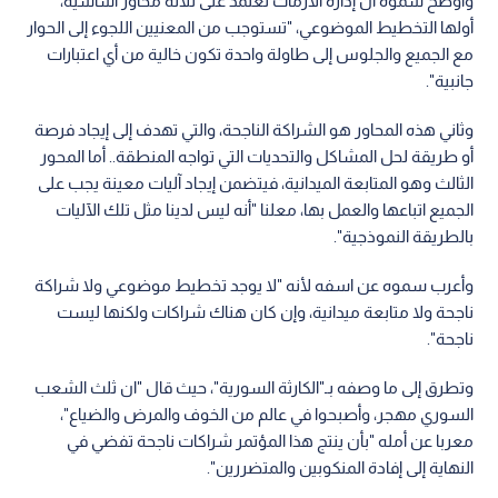
وأوضح سموه أن إدارة الأزمات تعتمد على ثلاثة محاور أساسية،
أولها التخطيط الموضوعي، "تستوجب من المعنيين اللجوء إلى الحوار
مع الجميع والجلوس إلى طاولة واحدة تكون خالية من أي اعتبارات
جانبية".
وثاني هذه المحاور هو الشراكة الناجحة، والتي تهدف إلى إيجاد فرصة
أو طريقة لحل المشاكل والتحديات التي تواجه المنطقة.. أما المحور
الثالث وهو المتابعة الميدانية، فيتضمن إيجاد آليات معينة يجب على
الجميع اتباعها والعمل بها، معلنا "أنه ليس لدينا مثل تلك الآليات
بالطريقة النموذجية".
وأعرب سموه عن اسفه لأنه "لا يوجد تخطيط موضوعي ولا شراكة
ناجحة ولا متابعة ميدانية، وإن كان هناك شراكات ولكنها ليست
ناجحة".
وتطرق إلى ما وصفه بـ"الكارثة السورية"، حيث قال "ان ثلث الشعب
السوري مهجر، وأصبحوا في عالم من الخوف والمرض والضياع"،
معربا عن أمله "بأن ينتج هذا المؤتمر شراكات ناجحة تفضي في
النهاية إلى إفادة المنكوبين والمتضررين".