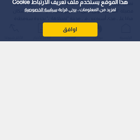
هذا الموقع يستخدم ملف تعريف الارتباط Cookie
تمكن فريق مختص في صيد الحيوانات من السيطرة على قرد من
لمزيد من المعلومات ، يرجى قراءة
سياسة الخصوصية
فصيلة "المكاك طويل الذيل"، بعد إثارته الرعب ومهاجمته السكان
مرارا على مدى أسبوعين في مدينة "تمبيلاهان" بجزيرة سومطرة
الإندونيسية، مما أسفر عن إصابة 18 شخصا بينهم أطفال ومسنون،
اوافق
وتسبب في إغلاق 40 مدرسة.
الرئيسية
عواجل
المباشر
أحدث الأخبار
الأكثر شيوعًا
وأوضح رئيس جهاز خدمات الإطفاء والإنقاذ في تمبيلاهان، جونايدي
إسماعيل، أن السجلات المحلية سجلت 19 هجوما حتى اليوم، نجم