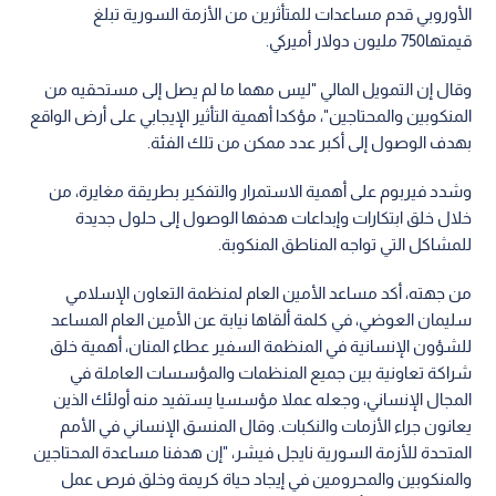
الأوروبي قدم مساعدات للمتأثرين من الأزمة السورية تبلغ
قيمتها750 مليون دولار أميركي.
وقال إن التمويل المالي "ليس مهما ما لم يصل إلى مستحقيه من
المنكوبين والمحتاجين"، مؤكدا أهمية التأثير الإيجابي على أرض الواقع
بهدف الوصول إلى أكبر عدد ممكن من تلك الفئة.
وشدد فيربوم على أهمية الاستمرار والتفكير بطريقة مغايرة، من
خلال خلق ابتكارات وإبداعات هدفها الوصول إلى حلول جديدة
للمشاكل التي تواجه المناطق المنكوبة.
من جهته، أكد مساعد الأمين العام لمنظمة التعاون الإسلامي
سليمان العوضي، في كلمة ألقاها نيابة عن الأمين العام المساعد
للشؤون الإنسانية في المنظمة السفير عطاء المنان، أهمية خلق
شراكة تعاونية بين جميع المنظمات والمؤسسات العاملة في
المجال الإنساني، وجعله عملا مؤسسيا يستفيد منه أولئك الذين
يعانون جراء الأزمات والنكبات. وقال المنسق الإنساني في الأمم
المتحدة للأزمة السورية نايجل فيشر، "إن هدفنا مساعدة المحتاجين
والمنكوبين والمحرومين في إيجاد حياة كريمة وخلق فرص عمل