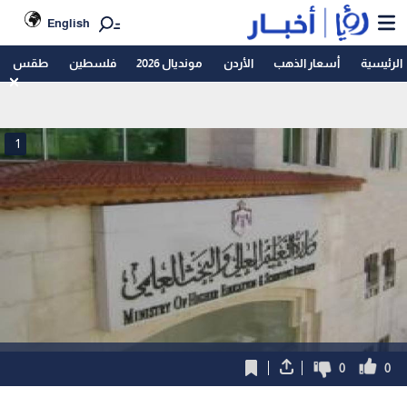
English
الرئيسية
أسعار الذهب
الأردن
مونديال 2026
فلسطين
طقس
1
0
0