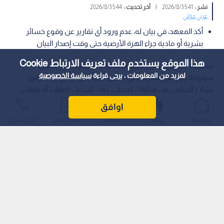
نشر :
5:41 2026/8/3
|
آخر تحديث :
5:44 2026/8/3
عربي دولي
أكد المعهد، في بيان له، عدم ورود أي تقارير عن وقوع خسائر
بشرية أو مادية جراء الهزة الأرضية حتى وقت إصدار البيان
هذا الموقع يستخدم ملف تعريف الارتباط Cookie
شهدت منطقة روض الفرج بمحافظة القاهرة، فجر الاثنين،
لمزيد من المعلومات ، يرجى قراءة
سياسة الخصوصية
سقوطا جزئيا في عقار سكني مكون من طابق أرضي و3 طوابق،
بشارع الجنايني من مزلقان النجيلي، دون تسجيل إصابات أو وفيات.
اوافق
الرئيسية
عواجل
المباشر
أحدث الأخبار
الأكثر شيوعًا