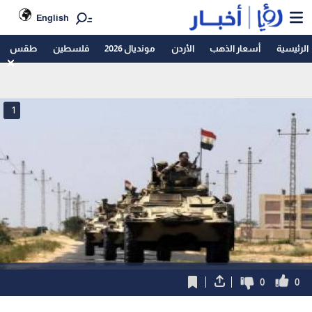
English
الرئيسية
أسعار الذهب
الأردن
مونديال 2026
فلسطين
طقس
1
0
0