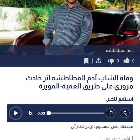
آدم القطاطشة
0
0
وفاة الشاب آدم القطاطشة إثر حادث
مروري على طريق العقبة-القويرة
استمع للخبر:
1
x
0:00
ملاحظة: النص المسموع ناتج عن نظام آلي
نشر :
منذ ساعتين
|