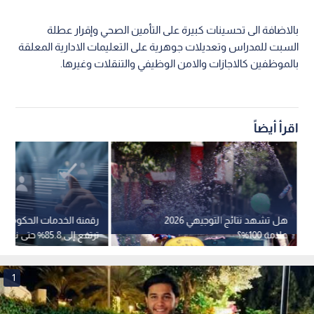
بالاضافة الى تحسينات كبيرة على التأمين الصحي وإقرار عطلة
السبت للمدراس وتعديلات جوهرية على التعليمات الادارية المعلقة
بالموظفين كالاجازات والامن الوظيفي والتنقلات وغيرها.
اقرأ أيضاً
هل تشهد نتائج التوجيهي 2026
رقمنة الخدمات الحكومية ف
علامة 100%؟
ترتفع إلى 85.8% حتى
الأول من 2026
1