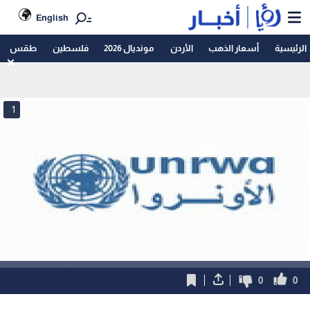
English
الرئيسية
أسعار الذهب
الأردن
مونديال 2026
فلسطين
طقس
1
0
0