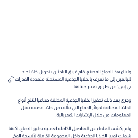
ولبناء هذا الدماغ المصنع، قام فريق الباحثين بتحويل خلايا جلد
للبالغين إلى ما تعرف بالخلايا الجذعية المستحثة متعددة القدرات "آي
بي إس" عن طريق تغيير جيناتها.
وجرى بعد ذلك تحفيز الخلايا الجذعية المخلقة صناعيا لتنتج أنواع
الخلايا المختلفة لدوائر الدماغ التي تتألف من خلايا عصبية تنقل
المعلومات من خلال الإشارات الكهربائية.
ولم يكشف العلماء عن التفاصيل الكاملة لعملية تخليق الدماغ، لكنها
شملت تمييز الخلايا الجذعية داخل المجموعة الكاملة لأنسجة المخ.