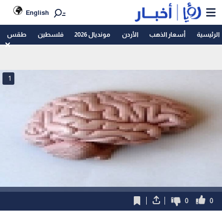
English
الرئيسية
أسعار الذهب
الأردن
مونديال 2026
فلسطين
طقس
1
0
0