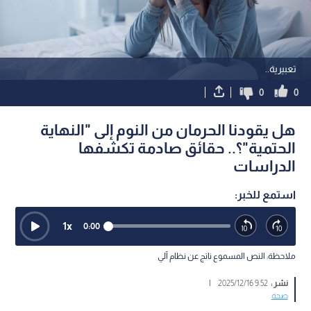
تعبيرية..
0
0
هل يقودنا الحرمان من النوم إلى "النهاية
الحتمية"؟.. حقائق صادمة تكشفها
الدراسات
استمع للخبر:
1
x
0:00
ملاحظة: النص المسموع ناتج عن نظام آلي
نشر :
9:52 2025/12/16
|
صحة