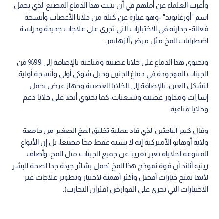
وأعرب العلماء عن أملهم في أن يثبت هذا الدماغ المصنع الذي يحمل
اسم "أورغانويد" -وهو عبارة عن كتلة من خلايا الأعصاب وأنسجة
فعالة- جدارته في الاختبارات التي تجرى على علاجات جديدة ودراسة
اضطرابات المخ مثل مرض ألزهايمر.
ويحتوي هذا الدماغ على خلايا عصبية ومناعية بالإضافة إلى 99% من
الجينات الموجودة في دماغ الجنين وحبل شوكي أولي وأنسجة أولية
لتشكل العين، بالإضافة إلى الخلايا العصبية وجهاز عرض يحمل
إشارات ومحاور عصبية وتشعبات، كما يحتوي أيضا على خلايا دعم
وخلايا مناعية.
وقال كبير الباحثين الذي قاد عملية تخليق المخ الصغير من جامعة
ولاية أوهايو الأميركية إنه لا يشبه فقط مخا مصنعا، بل إن الأنواع
المتنوعة لخلاياه تعبر تقريبا عن جميع الجينات مثل المخ. وأضاف
رينيه أناند أن قوة نموذج هذا المخ تحمل بشائر جيدة جدا لصحة البشر
لأنها تمنح خيارات أفضل وأكثر أهمية لاختبار وتطوير علاجات غير
الاختبارات التي تجرى على القوارض (فئران التجارب).