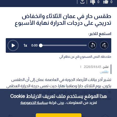
0
0
طقس حار في عمان الثلاثاء وانخفاض
تدريجي على درجات الحرارة نهاية الأسبوع
استمع للخبر:
1
x
0:00
ملاحظة: النص المسموع ناتج عن نظام آلي
نشر :
6:43 2026/8/4
|
طقس
تشير آخر بيانات الأرصاد الجوية في العاصمة عمان إلى أن الطقس
يكون، يوم الثلاثاء، حارا وصافيا نهارا، حيث تمس درجة الحرارة العظمى
36 درجة مئوية خلال ساعات العصر، مع أجواء صافية ومعتدلة ليلا
هذا الموقع يستخدم ملف تعريف الارتباط Cookie
تهبط معها الحرارة الصغرى إلى 23 درجة مئوية.
لمزيد من المعلومات ، يرجى قراءة
سياسة الخصوصية