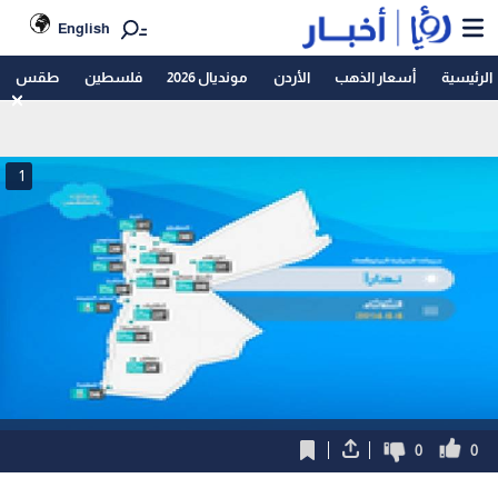
English
الرئيسية
أسعار الذهب
الأردن
مونديال 2026
فلسطين
طقس
1
0
0