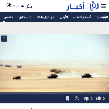
English
الرئيسية
أسعار الذهب
الأردن
مونديال 2026
فلسطين
طقس
1
0
0