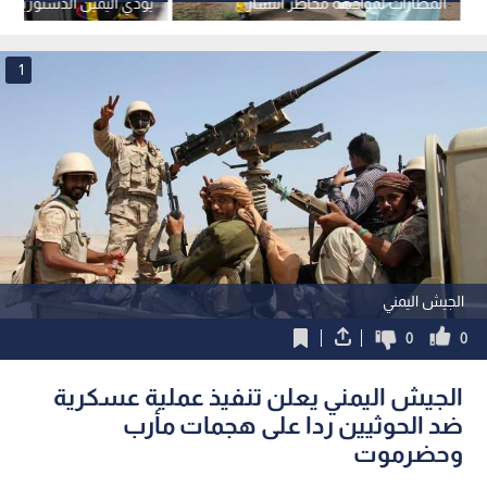
المطارات لمواجهة مخاطر انتشار
يؤدي اليمين الدستورية وي
فيروس إيبولا
ضد الجماعات المسلحة.. ف
1
الجيش اليمني
0
0
الجيش اليمني يعلن تنفيذ عملية عسكرية
ضد الحوثيين ردا على هجمات مأرب
وحضرموت