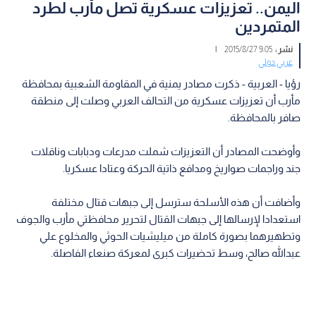
اليمن.. تعزيزات عسكرية تصل مأرب لطرد
المتمردين
نشر :
9:05 2015/8/27
|
عربي دولي
رؤيا - العربية - ذكرت مصادر يمنية في المقاومة الشعبية بمحافظة
مأرب أن تعزيزات عسكرية من التحالف العربي وصلت إلى منطقة
صافر بالمحافظة.
وأوضحت المصادر أن التعزيزات شملت مدرعات ودبابات وناقلات
جند وراجمات صواريخ ومدافع ذاتية الحركة وعتادا عسكريا.
وأضافت أن هذه الأسلحة سترسل إلى جبهات قتال مختلفة
استعدادا لإرسالها إلى جبهات القتال لتحرير محافظتي مأرب والجوف
وتطهيرهما بصورة كاملة من ميليشيات الحوثي والمخلوع علي
عبدالله صالح، وسط تحضيرات كبرى لمعركة صنعاء الفاصلة.