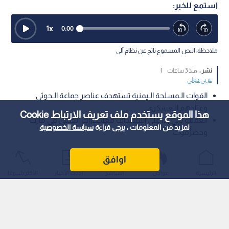
استمع للخبر:
1
x
0:00
ملاحظة: النص المسموع ناتج عن نظام آلي
نشر :
منذ 3 ساعات
|
عربي دولي
القوات الـمسلحة الـيمنية تستهدف عناصر جماعة الـحوثي
وعتادهم الـعسكري.
هذا الموقع يستخدم ملف تعريف الارتباط Cookie
العملية تأتي ردا على استهداف معسكرات الجيش في مأرب
لمزيد من المعلومات ، يرجى قراءة
سياسة الخصوصية
وحضرموت.
أعلن الـمتحدث الـرسمي باسم الـجيش الـيمني أن الـقوات الـمسلحة
اوافق
نفذت عملا عسكريا استهدف عناصر جماعة الـحوثي وعتادهم
الرئيسية
عواجل
المباشر
أحدث الأخبار
الأكثر شيوعًا
الـعسكري، في خطوة للـرد على الانتهاكات والـهجمات الأخيرة.