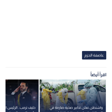
عاصفة الحزم
اقرأ أيضاً
واشنطن تعلن تدابير صحية صارمة في
حليف ترمب.. الرئيس الكول