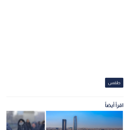
طقس
اقرأ أيضاً