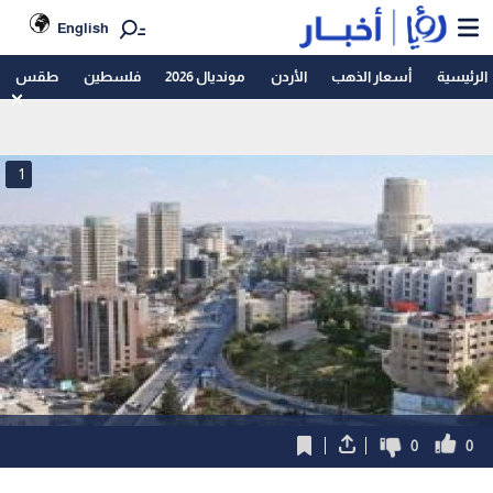
English
الرئيسية
أسعار الذهب
الأردن
مونديال 2026
فلسطين
طقس
1
0
0