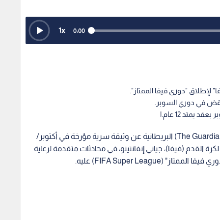
كشف تقرير استقصائي نشرته صحيفة "ذا غارديان" (The Guardian) البريطانية عن وثيقة سرية مؤرخة في أكتوبر/
اد الدولي لكرة القدم (فيفا)، جياني إنفانتينو، في محادثات متقدمة لرعاية
FIFA Super League) عليه.