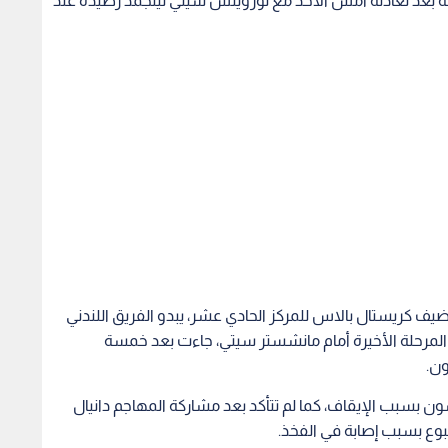
يف كريستال بالاس للمركز الحادي عشر، يبدو الفريق اللندني
 المرحلة الأخيرة أمام مانشستر سيتي، جاءت بعد خمسة
ون.
سبب الإيقاف، كما لم تتأكد بعد مشاركة المهاجم دانيال
بوع بسبب إصابة في الفخذ.
ملك فرصة كبيرة لنيل اللقب هذا الموسم، مشككا في قدرة
ؤكد ثبات موقفه
الرجوب يعقد مؤتمرا صحفيا عن
مصدر ل