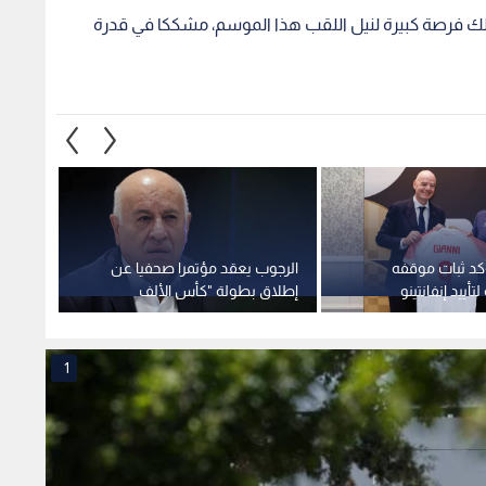
أييد إنفانتينو
إطلاق بطولة "كأس الألف
مستحق
شهيد"
الأمير
1