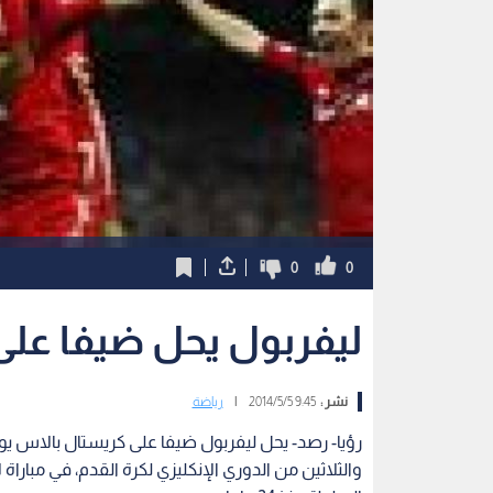
0
0
ليفربول يحل ضيفا عل
نشر :
9:45 2014/5/5
|
رياضة
رؤيا- رصد- يحل ليفربول ضيفا على كريستال بالاس ي
والثلاثين من الدوري الإنكليزي لكرة القدم، في مباراة