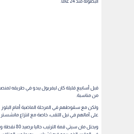
البطولة منذ 24 عاما.
قبل أسابيع قليلة كان ليفربول يبدو في طريقه لمنص
من مناسبة.
ولكن مع سقوطهم في المرحلة الماضية أمام البلوز أصب
على آمالهم في نيل اللقب، خاصة مع انتزاع مانشستر 
ويحتل مان سيت
في الوقت الذي يبدو فيه تشيلسي بعيدا عن المنافس
79 نقطة مع تبقي مباراة واحدة فقط له.