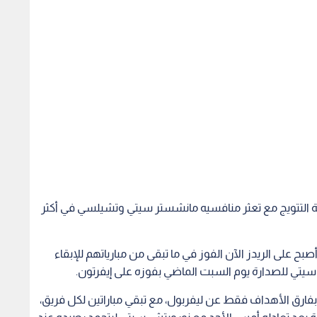
ة التتويج مع تعثر منافسيه مانشستر سيتي وتشيلسي في أكثر
ح على الريدز الآن الفوز في ما تبقى من مبارياتهم للإبقاء
سيتي للصدارة يوم السبت الماضي بفوزه على إيفرتون.
ي قمة الترتيب حاليا برصيد 80 نقطة وبفارق الأهداف فقط عن ليفربول، مع تبقي مباراتين لكل فريق،
ة بعد تعادله أمس الأحد مع نورويتش سيتي ليتجمد رصيده عند