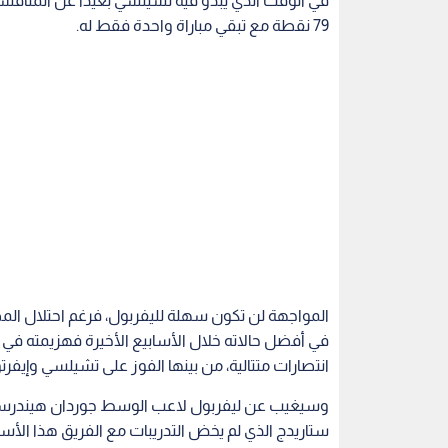
المواجهة لن تكون سهلة لليفربول، فرغم احتلال المض
في أفضل حالاته خلال الأسابيع الأخيرة فهزيمته في
انتصارات متتالية، من بينها الفوز على تشيلسي وإيفرت
وسيغيب عن ليفربول لاعب الوسط جوردان هيندرسون ب
ستاريدج الذي لم يخض التدريبات مع الفريق هذا الأس
مدرب ليفربول برندان رودجرز أكد أن فريقه ما زال ي
مانشستر سيتي على الفوز بمباراتيه الأخيرتين.
اقرأ أيضاً
قاطعة
الإعلان عن انطلاق رابطة الدوري
الأمير علي ي