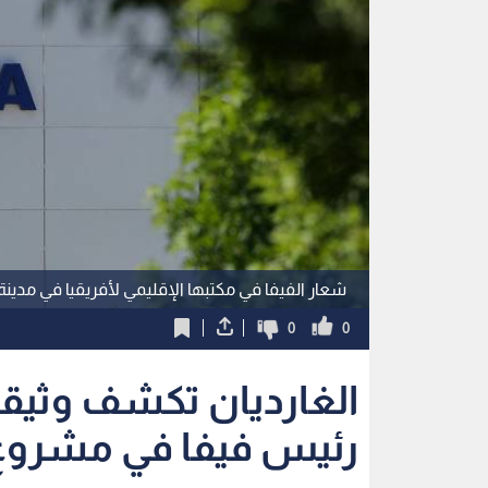
شعار الفيفا في مكتبها الإقليمي لأفريقيا في مدينة
0
0
الغارديان تكشف وثيقة
رئيس فيفا في مشروع 
استمع للخبر:
ملاحظة: النص المسموع ناتج عن نظام آلي
نشر :
منذ 7 ساعات
|
رياضة
وثيقة مسربة تكشف عن محادثات سرية لرئيس "فيفا" 
الغارديان: فيفا كان سيمتلك السهم الذهبي وحق ال
وثيقة مسربة: إنفانتينو ناقش رعاية فيفا لدوري السوبر بعقد