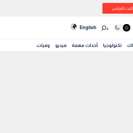
البث المباشر
English
اك
تكنولوجيا
أحداث مهمة
فيديو
وفيات