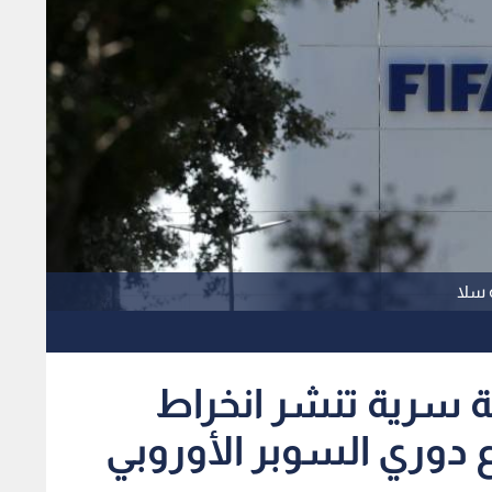
 سلا
 سرية تنشر انخراط
دوري السوبر الأوروبي
1
x
0:00
لإطلاق "دوري فيفا الممتاز".
نقض في دوري السوبر.
 يمتد 12 عام.ا