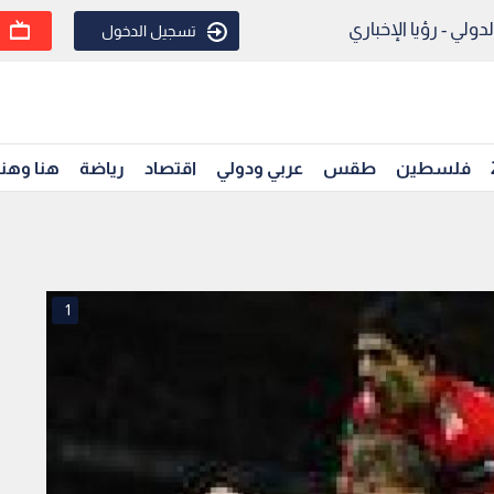
ولي - رؤيا الإخباري
تسجيل الدخول
فلسطين
طقس
عربي ودولي
اقتصاد
رياضة
هنا وهن
1