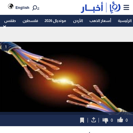
English
الرئيسية
أسعار الذهب
الأردن
مونديال 2026
فلسطين
طقس
1
0
0