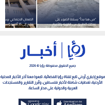
"من هنا نبدأ" يسلط الضوء على
الضمان الاجتماعي يرسل 
تهالك الطريق بين الكورة والأغوار..
تبليغ إلى 35 ألف مؤس
و"الأشغال" تعلن موعد صيانتها..
لشمولها بالقانون
فيديو
جميع الحقوق محفوظة رؤيا © 2026
موقع إخباري أردني تابع لقناة رؤيا الفضائية. تابعوا معنا آخر الأخبار المحلية
الأردنية، تغطيات شاملة لأخبار فلسطين، وأبرز التقارير والمستجدات
العربية والدولية على مدار الساعة.