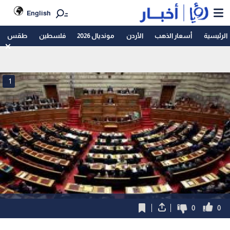
English
الرئيسية
أسعار الذهب
الأردن
مونديال 2026
فلسطين
طقس
1
0
0