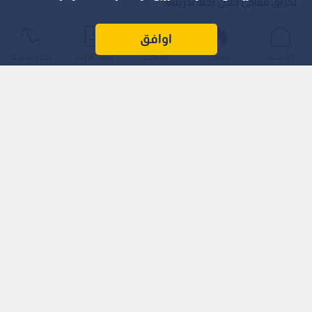
لحريق مفاجئ خلال رحلة تدريبية.
اوافق
الرئيسية
عواجل
المباشر
أحدث الأخبار
الأكثر شيوعًا
ونقلت هيئة الإذاعة الوطنية اليونانية (ERT) أن المقاتلة، التابعة
لجناح القتال 116 والمتمركزة في قاعدة "أراكسوس" الجوية، كانت
تجري مهمة تدريبية روتينية عندما وقع الخلل الفني، مما دفع الطيار
إلى اتخاذ قرار فوري بالهبوط الاضطراري في المطار الواقع على
جزيرة زاكينثوس في البحر الأيوني.