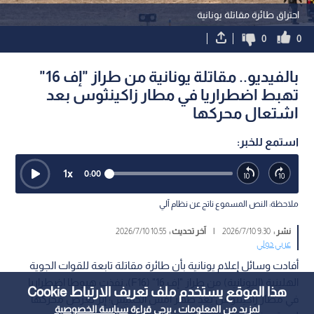
احتراق طائرة مقاتلة يونانية
0
0
بالفيديو.. مقاتلة يونانية من طراز "إف 16"
تهبط اضطراريا في مطار زاكينثوس بعد
اشتعال محركها
استمع للخبر:
1
x
0:00
ملاحظة: النص المسموع ناتج عن نظام آلي
نشر :
9:30 2026/7/10
|
آخر تحديث :
10:55 2026/7/10
عربي دولي
أفادت وسائل إعلام يونانية بأن طائرة مقاتلة تابعة للقوات الجوية
الهلينية (اليونانية) من طراز "إف 16" (F16)، نفذت هبوطا اضطراريا
هذا الموقع يستخدم ملف تعريف الارتباط Cookie
في مطار زاكينثوس بعد ظهر أمس الخميس؛ إثر تعرض محركها
لمزيد من المعلومات ، يرجى قراءة
سياسة الخصوصية