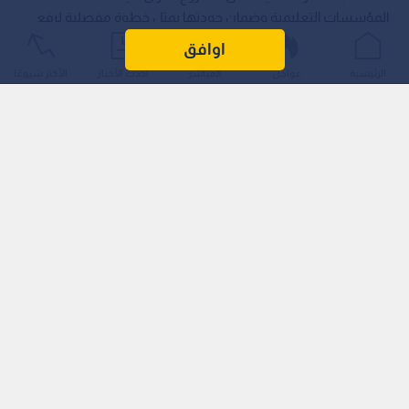
المؤسسات التعليمية وضمان جودتها يمثل خطوة مفصلية لرفع
مستوى مخرجات التعليم في المملكة، من خلال وضع معايير موحدة
اوافق
للاعتماد وتقييم المؤسسات التعليمية بصفة دورية.
الرئيسية
عواجل
المباشر
أحدث الأخبار
الأكثر شيوعًا
وأشار النعيمات، خلال مناقشة مشروع القانون، إلى أن التشريع
الجديد يرتكز بشكل مباشر على ربط البرامج التعليمية باحتياجات
الاقتصاد الوطني ورؤية التحديث الاقتصادي، إلى جانب منح الهيئة
صلاحيات شمولية تتعلق بالاعتراف بالمدارس والجامعات الأجنبية،