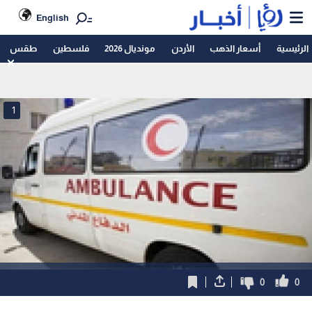
English
الرئيسية
أسعار الذهب
الأردن
مونديال 2026
فلسطين
طقس
1
0
0