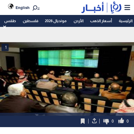
English
الرئيسية
أسعار الذهب
الأردن
مونديال 2026
فلسطين
طقس
1
0
0