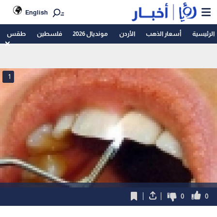
English
الرئيسية
أسعار الذهب
الأردن
مونديال 2026
فلسطين
طقس
1
0
0