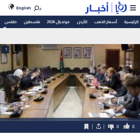
English
الرئيسية
أسعار الذهب
الأردن
مونديال 2026
فلسطين
طقس
1
0
0