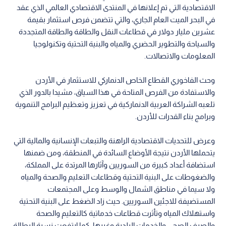
الاقتصادية التي تم إعلانها في المنتدى الاقتصادي العالمي الذي عقد
في البحر الميت العام الجاري، والتي تتضمن فرص استثمار بقيمة
عشرين مليار دولار في قطاعات النقل والطاقة والطاقة المتجددة
والسياحة والتطوير الحضري والمياه والبنية التحتية وتكنولوجيا
المعلومات والاتصالات.
وحث الفاخوري القطاع الخاص الدنماركي للاستثمار في الأردن
والاستفادة من الفرص المتاحة في هذا السياق، مشيدا بالدور الذي
تلعبه الشراكة العربية الدنماركية في تعزيز وتعظيم البرامج التنموية
وبرامج بناء القدرات للأردن.
وعرض للتحديات الاقتصادية الراهنة والتبعات الإنسانية والمالية التي
يتحملها الأردن نتيجة الأوضاع السائدة في المنطقة، ومن ضمنها
استضافة أعداد كبيرة من السوريين وآثارها المرتدة على المملكة،
والضغوطات على البنية التحتية وقطاعات التعليم والصحة والمياه
ولا سيما في مناطق الشمال والوسط وعلى المجتمعات
المستضيفة للاجئين السوريين. حيث زاد الضغط على البنية التحتية
واستهلاك المياه وتأثرت قطاعات خدماتية كالتعليم والصحة
والصرف الصحي والخدمات البلدية وغيرها، كما ارتفعت نسبة البطالة