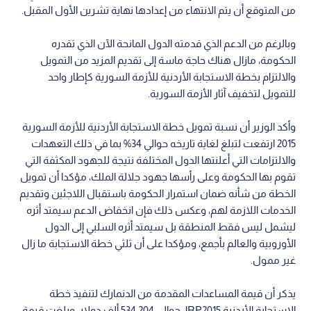
من المتوقع أن يتم الانتهاء من إعدادها نهاية تشرين الأول المقبل.
وبالرغم من الدعم الذي قدمته الدول المانحة الآن الذي تقدره
الحكومة، مازال هناك حاجة ماسة إلى تقديم المزيد من التمويل
والالتزام بخطة الاستجابة الأردنية للأزمة السورية كإطار واحد
للتمويل لتخفيف آثار الأزمة السورية.
وأكد الوزير أن نسبة تمويل خطة الاستجابة الأردنية للأزمة السورية
2015 ارتفعت لتبلغ لغاية تاريخه حوالي 34% بما في ذلك التعهدات
والالتزامات التي أعلنتها الدول المختلفة نتيجة للجهود المكثفة التي
تقوم بها الحكومة وعلى رأسها جهود جلالة الملك، مؤكدا أن تمويل
الخطة من شأنه ضمان استمرار الحكومة باستقبال اللاجئين وتقديم
الخدمات اللازمة لهم، وعكس ذلك فإن انخفاض الدعم سيمتد أثره
ليشمل ليس فقط المنطقة بل سيمتد أثره السلبي إلى الدول
الأوروبية والعالم بأجمع، ومؤكدا على أن ثلثي خطة الاستجابة ما زال
غير ممول.
يذكر أن قيمة المساعدات المقدمة من الدنمارك لتنفيذ خطة
الاستجابة الأردنية JRP2015 حوالي 534,204 ألف دولار، وبلغت قيمة