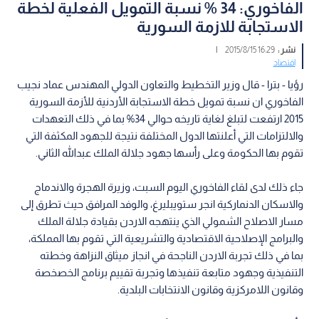
الفاخوري: 34 % نسبة التمويل الفعلية لخطة
الاستجابة للازمة السورية
نشر :
16:29 2015/8/15
|
اقتصاد
رؤيا - بترا - قال وزير التخطيط والتعاون الدولي المهندس عماد نجيب
الفاخوري ان نسبة تمويل خطة الاستجابة الأردنية للأزمة السورية
2015 ارتفعت لتبلغ لغاية تاريخه حوالي 34% بما في ذلك التعهدات
والالتزامات التي أعلنتها الدول المختلفة نتيجة للجهود المكثفة التي
تقوم بها الحكومة وعلى رأسها جهود جلالة الملك عبدالله الثاني.
جاء ذلك لدى لقاء الفاخوري اليوم السبت، وزيرة الهجرة والاندماج
والاسكان الدنماركية انجر ستويبليرغ، والوفد المرافق حيث تطرق إلى
مسار الاصلاح الشمولي الذي ينتهجه الاردن بقيادة جلالة الملك
والبرامج الإصلاحية الاقتصادية والتشريعية التي تقوم بها المملكة،
بما في ذلك تجربة الاردن الناجحة في انجاز ميثاق النزاهة وخطته
التنفيذية وجهود متابعة تنفيذها وتجربة تقييم برنامج الخصخصة
وقانون اللامركزية وقانون الانتخابات البلدية.