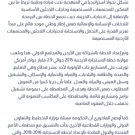
تشكل تحولا استراتيجيا في المنهجية تحت قيادة وطنية تربط ما بين
التمكين للمجتمعات المستضيفة وحاجات اللاجئين الأساسية
بالإضافة إلى احتياجات الخزينة، حيث تجمع الخطة بين البرمجة
للتدخلات الإنسانية والإنمائية ضمن إطار وطني موحد قائم على مبدأ
تعزيز القدرة على التحمل والاستجابة لاحتياجات اللاجئين والمجتمعات
الأردنية المستضيفة.
وتم إعداد الخطة بالشراكة بين الأردن والمجتمع الدولي، هذا وبلغت
موازنة خطة الاستجابة الاردنية 2015 حوالي 2.9 مليار دولار أمريكي
توزعت على المشاريع ذات الأولوية لأحد عشر قطاع وهي التعليم،
والصحة، والطاقة، والبلديات، والمياه، والحماية، والإسكان، والتشغيل
وسبل العيش، والبيئة، والعدل. علما بأن جزءا كبيرا من التمويل
المطلوب ضمن الخطة يهدف إلى المحافظة على ديمومة تشغيل
برامج ومشاريع قائمة، والمحافظة على المكاسب التنموية التي
تحققت خلال العقود الماضية.
كما أوضح الفاخوري أن الحكومة ممثلة بوزارة التخطيط والتعاون
الدولي والوزارات القطاعية الأخرى بدأت بالتنسيق مع منظمات الأمم
المتحدة والدول المانحة بالإعداد لخطة الاستجابة 2016-2018، والتي