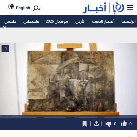
English
الرئيسية
أسعار الذهب
الأردن
مونديال 2026
فلسطين
طقس
1
0
0