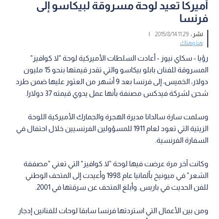
أميركا تعيد لوحة مسروقة لبيكاسو إلى
فرنسا
نشر :
11:29 2015/8/14
|
هنا وهناك
رؤيا - سكاي نيوز - أعادت السلطات الأميركية لوحة "لا كوافيز"
المسروقة للفنان بابلو بيكاسو والتي تقدر قيمتها بنحو 15 مليون
دولار، الخميس، إلى فرنسا بعد 9 أشهر من العثور عليها ضمن طرد
شحن لشركة فيدكس مصنفة بأنها عمل يدوي قيمته 37 دولارا.
وسلمت سارة سالدانا مديرة الهجرة والجمارك الأميركية اللوحة
الزيتية التي تعود لعام 1911 للمسؤولين الفرنسيين خلال احتفال في
السفارة الفرنسية.
وكانت آخر مرة عرضت فيها لوحة "لا كوافيز" التي تعني "مصففة
الشعر" في ميونيخ بألمانيا عام 1998 وأعيدت إلى المتحف الوطني
للفن الحديث في باريس. وأبلغ المتحف عن سرقتها في 2001.
ومن بين الأعمال التي استردتها فرنسا سابقا لوحات للفنانين إدجار