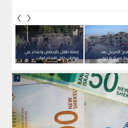
م" الأمريكي يعد
إصابة طفل بالرصاص واعتداء على
"تماس
اعدة عسكرية جنوب
مواطن خلال اقتحام قوات
"إسرائي
الاحتلال لـ جنين
وتدخلا
1