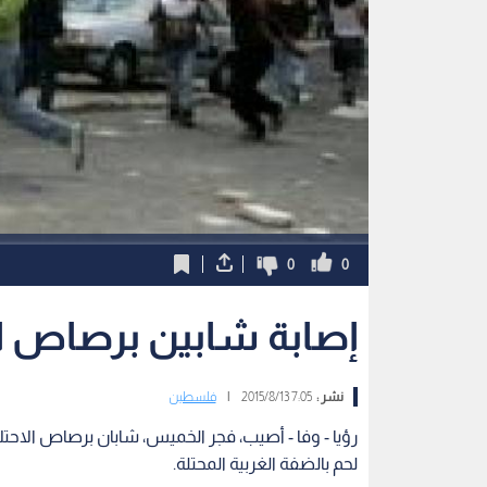
0
0
إصابة شابين برصاص ال
نشر :
7:05 2015/8/13
|
فلسطين
رؤيا - وفا - أصيب، فجر الخميس، شابان برصاص الاحت
لحم بالضفة الغربية المحتلة.