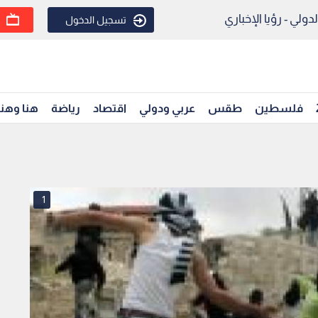
ولي - رؤيا الإخباري
تسجيل الدخول
فلسطين
طقس
عربي ودولي
اقتصاد
رياضة
هنا وهن
1