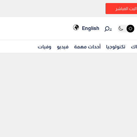
البث المباشر
English
اك
تكنولوجيا
أحداث مهمة
فيديو
وفيات