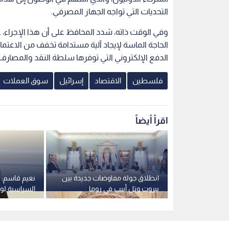
التحديات التي تواجه الجهاز المصرفي.
وفي الوقت ذاته، شدد المحافظ على أن هذا الإجراء، ع
الحاجة الماسة لإيجاد آلية مستدامة تخفف من الاعتم
الدفع الإلكتروني التي توفرها سلطة النقد والمصارف
فلسطين
الاقتصاد
إسرائيل
سوق العملات
اقرأ أيضاً
 تدين
انطلاق جولة مفاوضات جديدة بين
نعيم قاسم: 
وتطالب بتنفيذ
بيروت وتل أبيب في روما
السياسية لوقف
 خطة السلام
مانع من اللق
والقيادة الس
المناسب