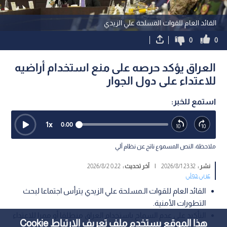
القائد العام للقوات المسلحة علي الزيدي
0
0
العراق يؤكد حرصه على منع استخدام أراضيه
للاعتداء على دول الجوار
استمع للخبر:
1
x
0:00
ملاحظة: النص المسموع ناتج عن نظام آلي
نشر :
23:32 2026/8/1
|
آخر تحديث :
0:22 2026/8/2
عربي دولي
القائد العام للقوات الـمسلحة علي الزيدي يترأس اجتماعا لبحث
التطورات الأمنية.
التأكيد على عدم السماح باستخدام العراق منطلقا أو ممرا للاعتداء
هذا الموقع يستخدم ملف تعريف الارتباط Cookie