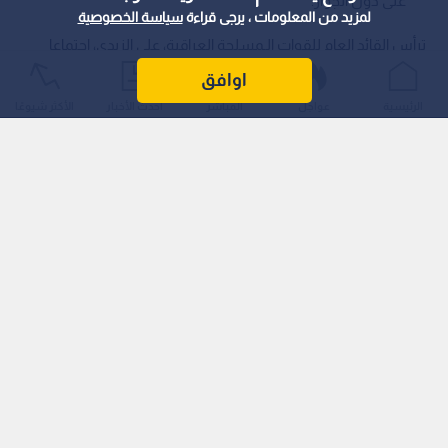
على دول الجوار.
لمزيد من المعلومات ، يرجى قراءة
سياسة الخصوصية
ترأس القائد العام للقوات الـمسلحة العراقية، علي الزيدي، اجتماعا
طارئا لبحث التطورات الأمنية الـراهنة، حيث شدد على منع أي تهديد
اوافق
ينطلق من الأراضي العراقية نحو دول الجوار.
الرئيسية
عواجل
المباشر
أحدث الأخبار
الأكثر شيوعًا
ووجه الزيدي الأجهزة الأمنية بالقيام بمسؤولياتها لحماية السيادة
وترسيخ مبادئ حسن الجوار، مع وضع آليات فعالة تحول دون تكرار
أي خروقات محتملة.