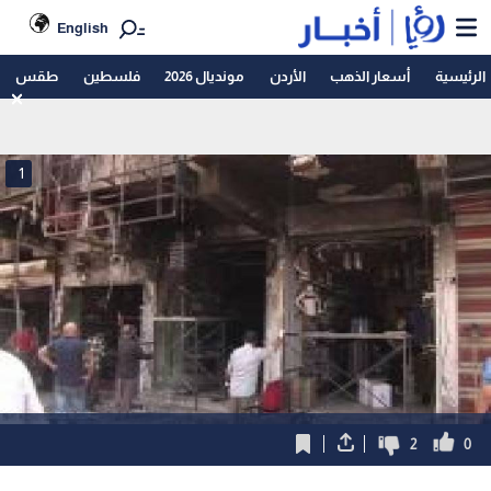
English
الرئيسية
أسعار الذهب
الأردن
مونديال 2026
فلسطين
طقس
1
2
0