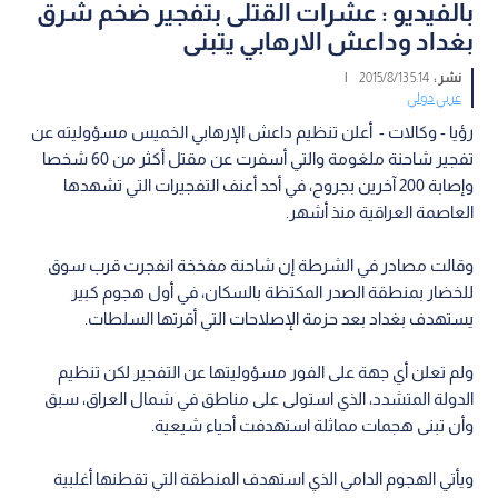
بالفيديو : عشرات القتلى بتفجير ضخم شرق
بغداد وداعش الارهابي يتبنى
نشر :
5:14 2015/8/13
|
عربي دولي
رؤيا - وكالات -
أعلن تنظيم داعش الإرهابي الخميس مسؤوليته عن
تفجير شاحنة ملغومة والتي أسفرت عن مقتل أكثر من 60 شخصا
وإصابة 200 آخرين بجروح، في أحد أعنف التفجيرات التي تشهدها
العاصمة العراقية منذ أشهر.
وقالت مصادر في الشرطة إن شاحنة مفخخة انفجرت قرب سوق
للخضار بمنطقة الصدر المكتظة بالسكان، في أول هجوم كبير
يستهدف بغداد بعد حزمة الإصلاحات التي أقرتها السلطات.
ولم تعلن أي جهة على الفور مسؤوليتها عن التفجير لكن تنظيم
الدولة المتشدد، الذي استولى على مناطق في شمال العراق، سبق
وأن تبنى هجمات مماثلة استهدفت أحياء شيعية.
ويأتي الهجوم الدامي الذي استهدف المنطقة التي تقطنها أغلبية