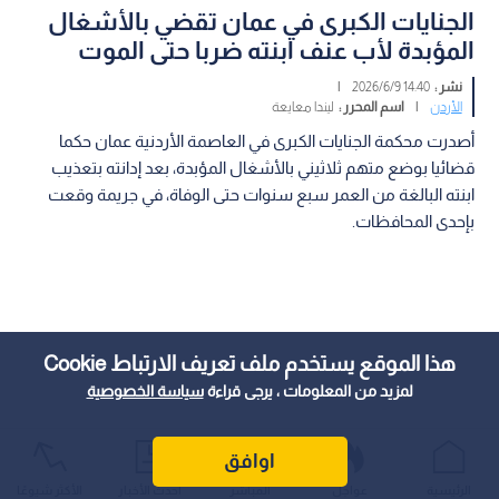
الجنايات الكبرى في عمان تقضي بالأشغال
المؤبدة لأب عنف ابنته ضربا حتى الموت
نشر :
14:40 2026/6/9
|
الأردن
|
اسم المحرر :
ليندا معايعة
أصدرت محكمة الجنايات الكبرى في العاصمة الأردنية عمان حكما
قضائيا بوضع متهم ثلاثيني بالأشغال المؤبدة، بعد إدانته بتعذيب
ابنته البالغة من العمر سبع سنوات حتى الوفاة، في جريمة وقعت
بإحدى المحافظات.
هذا الموقع يستخدم ملف تعريف الارتباط Cookie
لمزيد من المعلومات ، يرجى قراءة
سياسة الخصوصية
اوافق
الرئيسية
عواجل
المباشر
أحدث الأخبار
الأكثر شيوعًا