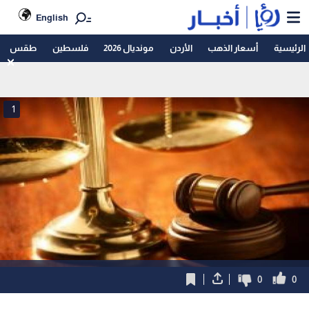
English
الرئيسية
أسعار الذهب
الأردن
مونديال 2026
فلسطين
طقس
1
0
0