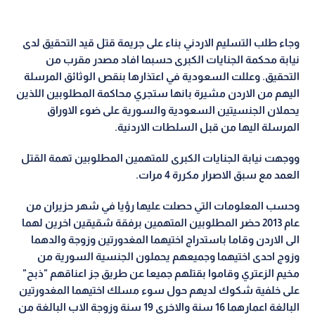
وجاء طلب التسليم الاردني بناء على جريمة قتل قيد التحقيق لدى
نيابة محكمة الجنايات الكبرى حسبما افاد مصدر مقرب من
التحقيق. وعللت السعودية في اعتذارها بنقص الوثائق المرسلة
اليهم من الاردن مشيرة بانها ستجري محاكمة المطلوبين اللذين
يحملان الجنسيتين السعودية والسورية على ضوء الاوراق
المرسلة اليها من قبل السلطات الاردنية.
ووجهت نيابة الجنايات الكبرى للمتهمين المطلوبين تهمة القتل
العمد مع سبق الاصرار مكررة 4 مرات.
وحسب المعلومات التي حصلت عليها رؤيا في شهر حزيران من
عام 2013 حضر المطلوبين المتهمين برفقة شقيقين اخرين لهما
الى الاردن وقاما باستدراج اختيهما المغدورتين وزوجة والدهما
وزوج احدى اختيهما وجميعهم يحملون الجنسية السورية من
مخيم الزعتري وقاموا بقتلهم جميعا عن طريق جز اعناقهم "ذبح"
على خلفية شكوك لديهم حول سوء مسلك اختيهما المغدورتين
البالغة اعمارهما 16 سنة والاخرى 19 سنة وزوجة الاب البالغة من