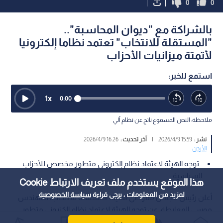
0
0
بالشراكة مع "ديوان المحاسبة"..
"المستقلة للانتخاب" تعتمد نظاما إلكترونيا
لأتمتة ميزانيات الأحزاب
استمع للخبر:
1
x
0:00
ملاحظة: النص المسموع ناتج عن نظام آلي
نشر :
15:59 2026/4/9
|
آخر تحديث :
16:26 2026/4/9
الأردن
توجه الهيئة لاعتماد نظام إلكتروني متطور مخصص للأحزاب
السياسية.
هذا الموقع يستخدم ملف تعريف الارتباط Cookie
لمزيد من المعلومات ، يرجى قراءة
سياسة الخصوصية
أعلن رئيس مجلس مفوضي الهيئة المستقلة للانتخاب، المهندس
موسى المعايطة، عن توجه الهيئة لاعتماد نظام إلكتروني متطور
مخصص للأحزاب السياسية، يهدف إلى تسريع الإنجاز، وضمان دقة