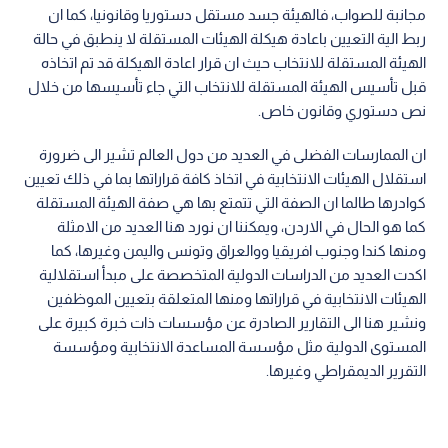
مجانبة للصواب، فالهيئة جسد مستقل دستوريا وقانونيا، كما ان
ربط الية التعيين باعادة هيكلة الهيئات المستقلة لا ينطبق في حالة
الهيئة المستقلة للانتخاب حيث ان قرار اعادة الهيكلة قد تم اتخاذه
قبل تأسيس الهيئة المستقلة للانتخاب التي جاء تأسيسها من خلال
نص دستوري وقانون خاص.
ان الممارسات الفضلى في العديد من دول العالم تشير الى ضرورة
استقلال الهيئات الانتخابية في اتخاذ كافة قراراتها بما في ذلك تعيين
كوادرها طالما ان الصفة التي تتمتع بها هي صفة الهيئة المستقلة
كما هو الحال في الاردن، ويمكننا ان نورد هنا العديد من الامثلة
ومنها كندا وجنوب افريقيا ووالعراق وتونس واليمن وغيرها، كما
اكدت العديد من الدراسات الدولية المتخصصة على مبدأ استقلالية
الهيئات الانتخابية في قراراتها ومنها المتعلقة بتعيين الموظفين
ونشير هنا الى التقارير الصادرة عن مؤسسات ذات خبرة كبيرة على
المستوى الدولية مثل مؤسسة المساعدة الانتخابية ومؤسسة
التقرير الديمقراطي وغيرها.