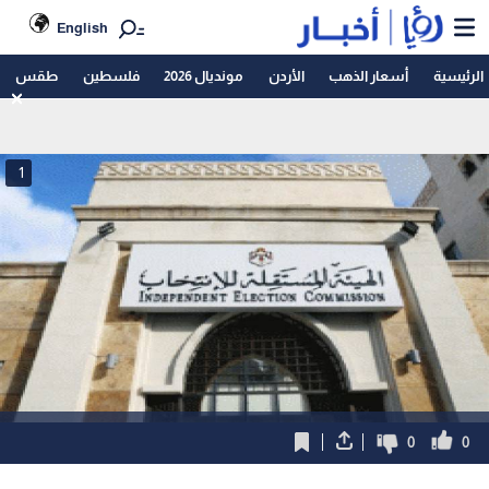
English
الرئيسية
أسعار الذهب
الأردن
مونديال 2026
فلسطين
طقس
1
0
0