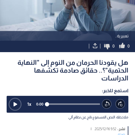
تعبيرية..
0
0
هل يقودنا الحرمان من النوم إلى "النهاية
الحتمية"؟.. حقائق صادمة تكشفها
الدراسات
استمع للخبر:
1
x
0:00
ملاحظة: النص المسموع ناتج عن نظام آلي
نشر :
9:52 2025/12/16
|
صحة