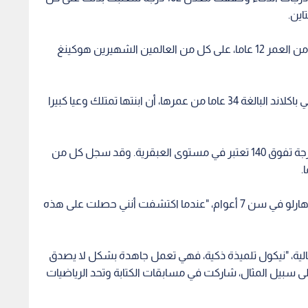
اين.
وقد تفوقت التلميذة نيكول بر، من إسيكس والبالغة من العمر 12 عاما، على كل من العالمين الشهيرين هوكينغ
وقال والداها إنهما فخوران بها، وأشارت والدتها دوللي باكلاند البالغة 34 عاما من عمرها، أن ابنتها تمتلك وعيا كبيرا
ويحدد متوسط الذكاء عند البالغين بـ 100 درجة، وأي درجة تفوق 140 تعتبر في مستوى العبقرية. وقد سجل كل من
وقالت نيكول التي التحقت بأكاديمية " Burnt Mill" في هارلو في سن 7 أعوام، "عندما اكتشفت أنني حصلت على هذه
مثالية، "نيكول تلميذة ذكية، فهي تعمل جاهدة بشكل لا يصدق
 سبيل المثال، شاركت في مسابقات الكتابة وتحد الرياضيات