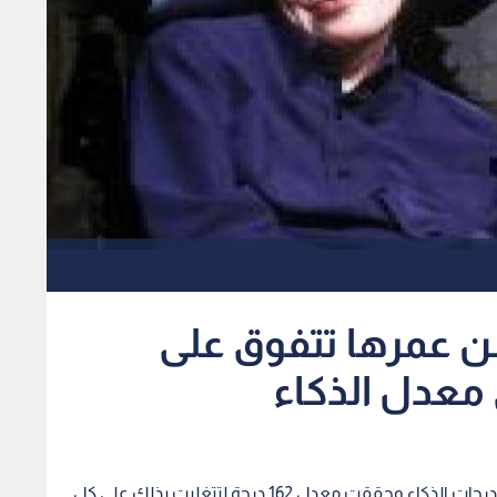
بلغ 12 عاما من عمرها تتفوق على
معدل الذكاء
رؤيا - روسيا اليوم - حصلت تلميذة بريطانية على أعلى درجات الذكاء وحققت معدل 162 درجة لتتغلبت بذلك على كل