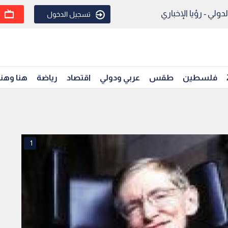
ولي - رؤيا الإخباري
تسجيل الدخول
فلسطين
طقس
عربي ودولي
اقتصاد
رياضة
هنا وهن
1