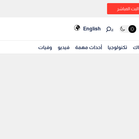
البث المباشر
English
اك
تكنولوجيا
أحداث مهمة
فيديو
وفيات