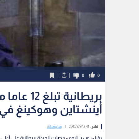
0
0
بريطانية ت
أينشتاين وهوكينغ في 
نشر :
12:41 2015/8/9
|
هنا وهناك