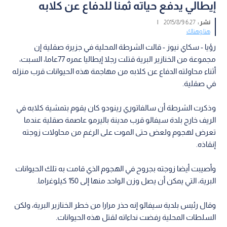
إيطالي يدفع حياته ثمنا للدفاع عن كلابه
نشر :
6:27 2015/8/9
|
هنا وهناك
رؤيا - سكاي نيوز - قالت الشرطة المحلية في جزيرة صقلية إن
مجموعة من الخنازير البرية قتلت رجلا إيطاليا عمره 77عاما، السبت،
أثناء محاولته الدفاع عن كلابه من مهاجمة هذه الحيوانات قرب منزله
في صقلية.
وذكرت الشرطة أن سالفاتوري رينودو كان يقوم بتمشية كلابه في
الريف خارج بلدة سيفالو قرب مدينة باليرمو عاصمة صقلية عندما
تعرض لهجوم ولعض حتى الموت على الرغم من محاولات زوجته
إنقاذه.
وأصيبت أيضا زوجته بجروح في الهجوم الذي قامت به تلك الحيوانات
البرية، التي يمكن أن يصل وزن الواحد منها إلى 150 كيلوغراما.
وقال رئيس بلدية سيفالو إنه حذر مرارا من خطر الخنازير البرية، ولكن
السلطات المحلية رفضت نداءاته لقتل هذه الحيوانات.