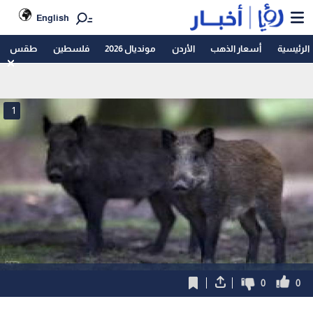
English
الرئيسية
أسعار الذهب
الأردن
مونديال 2026
فلسطين
طقس
1
0
0