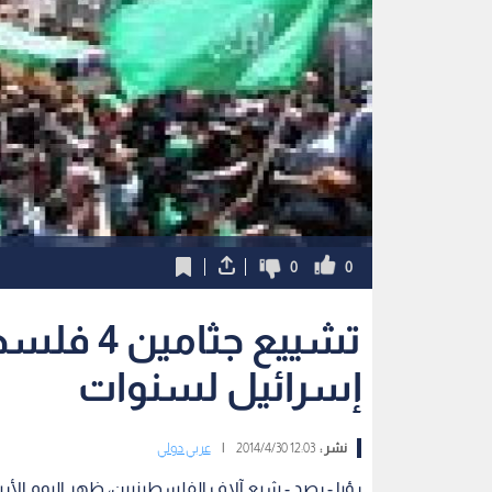
0
0
تشييع جث
إسرائيل لسنوات
نشر :
12:03 2014/4/30
|
عربي دولي
رؤيا - رصد - شيع آلاف الفلسطينيين، ظهر اليوم الأر