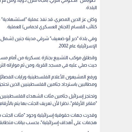
"طوباس" الحكومي التركي، باتجاه منزل ذويه، ومن ثم ا
البلدة.
كتائب القسام (الجناح العسكري لحماس) العملية.
وفي بلدة "دير أبو ضعيف" شرقي مدينة جنين (شمال)
الإسرائيلية عام 2002.
وانطلق موكب التشييع بجنازة عسكرية من أمام مستشف
حيث صلي عليه في مسجد القرية، ومن ثم مواراته الثر
ورفع المشيعون الأعلام الفلسطينية ورايات الفصائل
ومطالبين باسترداد جثامين الفلسطينيين الذين تحتجزه
وتحتجز إسرائيل جثامين مئات الشهداء الفلسطينيين،
"مقابر الأرقام"، نظرا لأن تعريف الجثث بها يتم بالأر
وقدرت جهات حقوقية إسرائيلية وجود "مئات الجثث في
هجمات على أهداف إسرائيلية"، بحسب بيانات متطابق