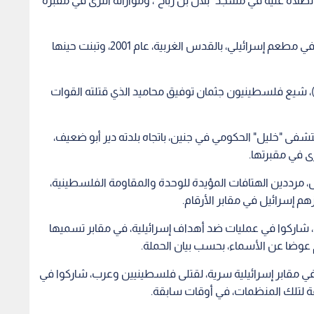
لصلاة عليه في مسجد "بلال بن رباح"، ومواراته الثرى في مقبرة
وكان عز الدين المصري، قد نفذ عملية "استشهادية" في مطعم إسرائيلي، بالقدس الغربية، عام 2001، وتبنت حينها
، شيع فلسطينيون جثمان توفيق محاميد الذي قتلته القوات
ى "خليل" الحكومي في جنين، باتجاه بلدته دير أبو ضعيف،
ى في مقبرتها.
، مرددين الهتافات المؤيدة للوحدة والمقاومة الفلسطينية،
م إسرائيل في مقابر الأرقام.
 شاركوا في عمليات ضد أهداف إسرائيلية، في مقابر تسميها
قام عوضا عن الأسماء، بحسب بيان الحملة.
 مقابر إسرائيلية سرية، لقتلى فلسطينيين وعرب، شاركوا في
ة لتلك المنظمات، في أوقات سابقة.