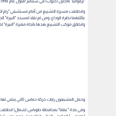
"ترقوميا" بالخليل (جنوب) في سبتمبر/أيلول عام 1998، واحتجزت جثمانيهما منذ ذلك الوقت.
وانطلقت مسيرة التشييع من أمام مستشفى "رام الله"
عائلتهما نظرة الوداع، ومن ثم نقلا لمسجد "البيرة" ا
وانطلق موكب التشييع بعدها باتجاه مقبرة "البيرة" لمو
وحمل المشيعون رايات حركة حماس (التي ينتمي لها ا
وفي بلدة "عقابا" بمحافظة طوباس (شمال) انطلقت