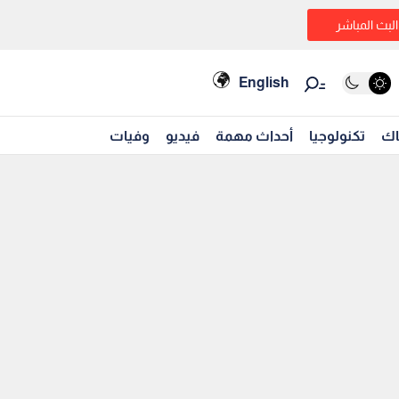
البث المباشر
English
اك
تكنولوجيا
أحداث مهمة
فيديو
وفيات