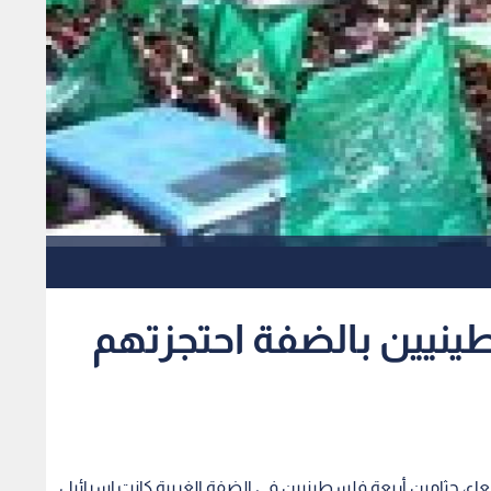
امين 4 فلسطينيين بالضفة احتجزتهم
بعاء، جثامين أربعة فلسطينيين في الضفة الغربية كانت إسرائيل