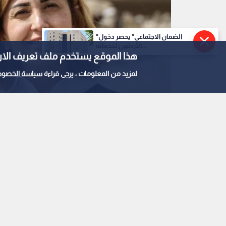
"الضمان الاجتماعي" يحصر دخول
الأردنيين لخدماته...
هذا الموقع يستخدم ملف تعريف الارتباط e
لمزيد من المعلومات ، يرجى قراءة
سياسة الخصوص
الصحفية آمال خليل
0
0
هيومن رايتس ووتش ت
بارتكاب جرائم حرب بعد
خليل