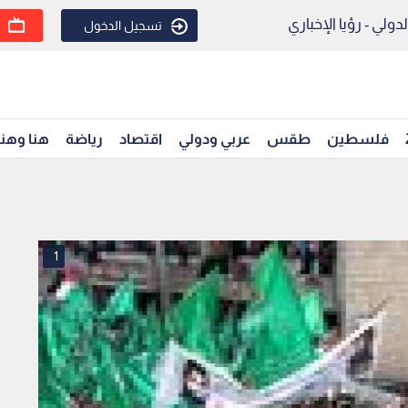
ولي - رؤيا الإخباري
تسجيل الدخول
فلسطين
طقس
عربي ودولي
اقتصاد
رياضة
هنا وهن
1