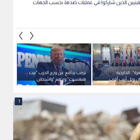
سطينيين الذين شاركوا في عمليات ضدها، بحسب الجهات
ة".. الخارجية
ترمب يدافع عن وزير الحرب "بيت
"سانا"
نان وتل أبيب أقرب
هيغسيث" ويتهم "واشنطن
حافلة 
"المناطق التجريبية"
بوست" بـ "الخيانة"
دمشق
1