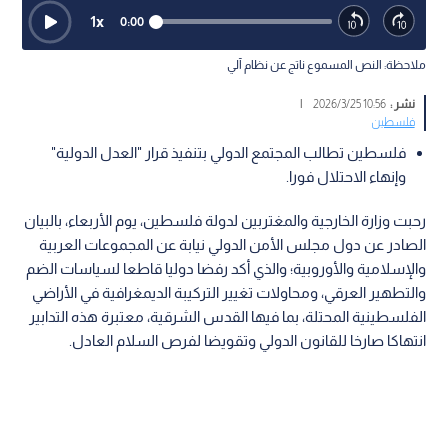
1
x
0:00
ملاحظة: النص المسموع ناتج عن نظام آلي
نشر :
10:56 2026/3/25
|
فلسطين
فلسطين تطالب المجتمع الدولي بتنفيذ قرار "العدل الدولية"
وإنهاء الاحتلال فورا.
رحبت وزارة الخارجية والمغتربين لدولة فلسطين، يوم الأربعاء، بالبيان
الصادر عن دول مجلس الأمن الدولي نيابة عن المجموعات العربية
والإسلامية والأوروبية؛ والذي أكد رفضا دوليا قاطعا لسياسات الضم
والتطهير العرقي، ومحاولات تغيير التركيبة الديمغرافية في الأراضي
الفلسطينية المحتلة، بما فيها القدس الشرقية، معتبرة هذه التدابير
انتهاكا صارخا للقانون الدولي وتقويضا لفرص السلام العادل.