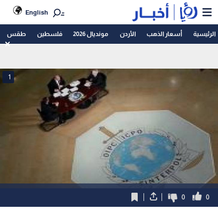
English
الرئيسية
أسعار الذهب
الأردن
مونديال 2026
فلسطين
طقس
1
0
0