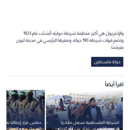
والإنتربول هي أكبر منظمة شرطة دولية، أنشئت عام 1923
وتضم قوات شرطة 190 دولة، ومقرها الرئيسي في مدينة ليون
بفرنسا.
دولة فلسطين
اقرأ أيضاً
الشرطة الفلسطينية تسهل مغادرة
حماس: قرار إيطاليا تعليق 
الدفعة الأولى من حجاج بيت الله الحرام
العسكري مع الاحتلال خ