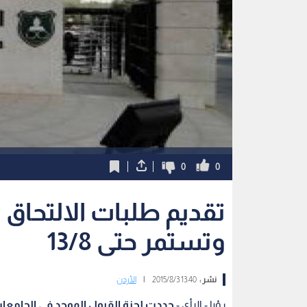
0
0
تقديم طلبات الالتحاق با
وتستمر حتى 13/8
نشر :
13:40 2015/8/3
|
الأردن
رؤيا - الرأي -
حددت لجنة القبول الموحد في الجامعات