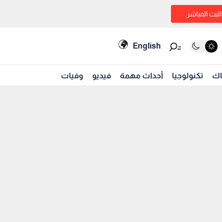
البث المباشر
English
اك
تكنولوجيا
أحداث مهمة
فيديو
وفيات