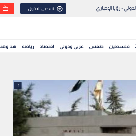
ولي - رؤيا الإخباري
تسجيل الدخول
فلسطين
طقس
عربي ودولي
اقتصاد
رياضة
هنا وهن
1