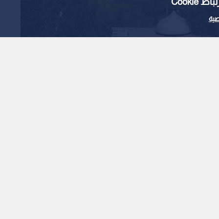
Cooki
ية
الجامعة الأردنية بالصدارة.. 15 جامعة أردنية ضمن
حققت 15 جامعة أردنية مرتبة متقدمة على تصنيف "كيو إس" العالمي للجامعات (QS World University Rankings)