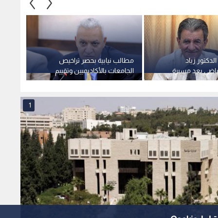
الدكتور زياد
مطالب نيابية بحصر تراخيص
الحكوم
لقاضي بعد مسيرة
الجامعات بالأكاديميين وتقييم
القانو
ة
جدوى مجالس الأمناء
الأردنية 6
1