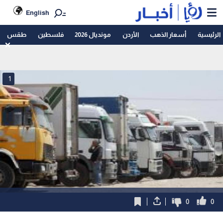
English
الرئيسية
أسعار الذهب
الأردن
مونديال 2026
فلسطين
طقس
1
0
0