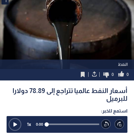
1
النفط
0
0
أسعار النفط عالميا تتراجع إلى 78.89 دولارا
للبرميل
استمع للخبر:
1
x
0:00