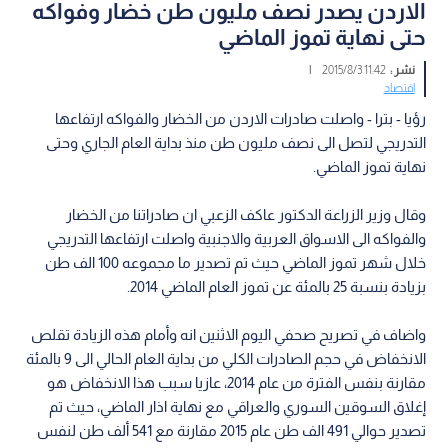
الاردن يصدر نصف مليون طن خضار وفواكه
حتى نهاية تموز الماضي
نشر :
11:42 2015/8/3
|
اقتصاد
رؤيا - بترا - واصلت صادرات الاردن من الخضار والفواكه ارتفاعها
التدريجي لتصل الى نصف مليون طن منذ بداية العام الجاري وحتى
نهاية تموز الماضي.
وقال وزير الزراعة الدكتور عاكف الزعبي ان صادراتنا من الخضار
والفواكه الى الاسواق العربية والاجنبية واصلت ارتفاعها التدريجي
خلال شهر تموز الماضي حيث تم تصدير ما مجموعه 100 الف طن
بزيادة بنسبة 25 بالمئة عن تموز العام الماضي 2014.
واضاف في تصريح صحفي اليوم الاثنين انه وأمام هذه الزيادة تقلص
الانخفاض في حجم الصادرات الكلي من بداية العام الحالي الى 9 بالمئة
مقارنة بنفس الفترة من عام 2014، عازيا سبب هذا الانخفاض هو
إغلاق السوقين السوري والعراقي مع نهاية اذار الماضي، حيث تم
تصدير حوالي 491 الف طن عام 2015 مقارنة مع 541 ألف طن لنفس