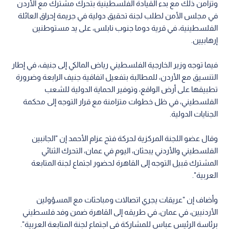
وتزامن ذلك مع بدء القيادة الفلسطينية بتحرك مشترك مع الأردن
في مجلس الأمن لطلب لجنة تحقيق دولية في جريمة إحراق العائلة
الفلسطينية، في قرية دوما جنوب نابلس، على يد مستوطنين
إرهابيين.
فيما توجه وزير الخارجية الفلسطيني رياض المالكي إلى جنيف، في إطار
التنسيق مع الأردن، للمطالبة بتفعيل اتفاقية جنيف الرابعة وضرورة
تطبيقها على أرض الواقع، وتوفير الحماية الدولية للشعب
الفلسطيني، في ظل خطوات متزامنة مع قرار التوجه إلى محكمة
الجنايات الدولية.
وقال عضو اللجنة المركزية لحركة فتح عزام الأحمد إن "الجانبين
الفلسطيني والأردني يبحثان، اليوم في عمان، التحرك الثنائي
المشترك قبيل التوجه إلى القاهرة لحضور اجتماع لجنة المتابعة
العربية".
وأضاف إن "عريقات يجري اتصالات ومباحثات مع المسؤولين
الأردنيين، في عمان، في طريقه إلى القاهرة ضمن وفد فلسطيني
برئاسة الرئيس عباس للمشاركة في اجتماع لجنة المتابعة العربية".