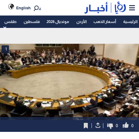
English
الرئيسية
أسعار الذهب
الأردن
مونديال 2026
فلسطين
طقس
1
0
0