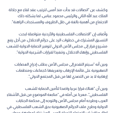
وكشف عن "اتصالات قد بدأت منذ أمس لترتيب عقد لقاء مع جلالة
الملك عبد الله الثاني والرئيس محمود عباس، لما يشكله ذلك
الاجتماع من أهمية بالغة في ظل الظروف والمستجدات الراهنة".
وأضاف إن "الاتصالات الفلسطينية والأردنية متواصلة لبحث
التنسيق المشترك في خطوات الرد على جرائم الاحتلال، من أجل رفع
مشروع قرار إلى مجلس الأمن الدولي لتوفير الحماية الدولية للشعب
الفلسطيني وإنهاء الاحتلال، وتنفيذا لقرارات الشرعية الدولية".
وبين أنه "سيتم التقدم إلى مجلس الأمن بطلب إدراج العصابات
الصهيونية على قائمة الإرهاب وتعريفها كجماعات ومنظمات
إرهابية لا بد من التصدي لها من قبل المجتمع الدولي".
وبين أن "هناك قرارا عربيا واضحا لتأمين الحماية للشعب
الفلسطيني"، معربا عن أمله في "متابعة الموضوع من قبل الأشقاء
العرب وطرحه أمام مجلس الأمن والتوجه إلى محكمة الجنايات
الدولية وطرح ملف الجرائم الصهيونية بحق الشعب الفلسطيني، في
إطار مناقشات الاجتماع للتحرك العربي المشترك لمواجهة عدوان