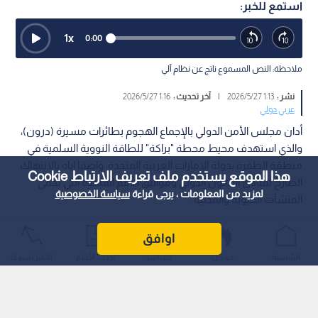
استمع للخبر:
1
x
0:00
ملاحظة: النص المسموع ناتج عن نظام آلي
نشر :
1:13 2026/5/27
|
آخر تحديث :
1:16 2026/5/27
عربي دولي
أدان مجلس الأمن الدولي بالإجماع الهجوم بطائرات مسيرة (درون)،
والذي استهدف محيط محطة "براكة" للطاقة النووية السلمية في
منطقة الظفرة بدولة الإمارات العربية المتحدة، واصفا إياه بالانتهاك
هذا الموقع يستخدم ملف تعريف الارتباط Cookie
الصارخ لمبادئ القانون الدولي ومواثيق الأمم المتحدة التي تحمي
لمزيد من المعلومات ، يرجى قراءة
سياسة الخصوصية
المنشآت الحيوية والمدنية.
اوافق
الرئيسية
عواجل
المباشر
أحدث الأخبار
الأكثر شيوعًا