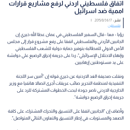
اتفاق فلسطيني اردني لرفع مشاريع قرارات
اممية ضد اسرائيل
نشر :
6:17 2015/8/3
|
فلسطين
رؤيا - معا - قال السفير الفلسطيني في عمان عطا الله خيري إن
الجانبين الأردني والفلسطيني اتفقا على رفع مشروع قرار إلى مجلس
الأمن الدولي للمطالبة بتوفير حماية دولية للشعب الفلسطيني
وإنهاء الاحتلال الإسرائيلي"، ردا على جريمة إحراق الرضيع علي دوابشة
على يد مستوطنين إرهابيين.
ونقلت صحيفة الغد الاردنية عن خيري قوله إن "أمين سر اللجنة
التنفيذية لمنظمة التحرير صائب عريقات أجرى اتصالا هاتفيا مع وزير
الخارجية الاردني ناصر جودة لبحث الخطوات المشتركة للرد على
جريمة إحراق الرضيع دوابشة".
وأضاف إن "الجانبين اتفقا على التنسيق والتحرك المشترك، على كافة
الصعد والمستويات، في إطار التنسيق والتعاون الثنائي المتواصل".