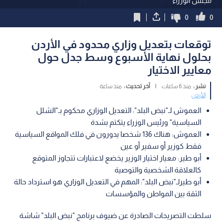
مجلس الوزراء
0
0
توقعات بتعديل وزاري محدود في الأردن
بحلول نهاية الأسبوع وسط جدل حول
معايير الاختيار
نشر :
منذ 6 ساعات
|
آخر تحديث :
منذ ساعة
الأردن
العموش لـ"نبض البلد": التعديل الوزاري محكوم بـ"الشلل
السياسية" ورئيس الوزراء يتكتم بشدة
العموش: هناك 136 شخصا يدورون في فلك المواقع السياسية
فقط كوزير أو سفير أو عين
أبو طير: معيار اختيار الوزير يخضع لاعتبارات تتجاوز المتوقع
كالعلاقة الشخصية والتوصية
أبو طيرلـ"نبض البلد": المهم في التعديل الوزاري هو استرداد حالة
الثقة بين المواطن والمؤسسات
سلطت التصريحات الصادرة عن ضيوف برنامج "نبض البلد" شاشة