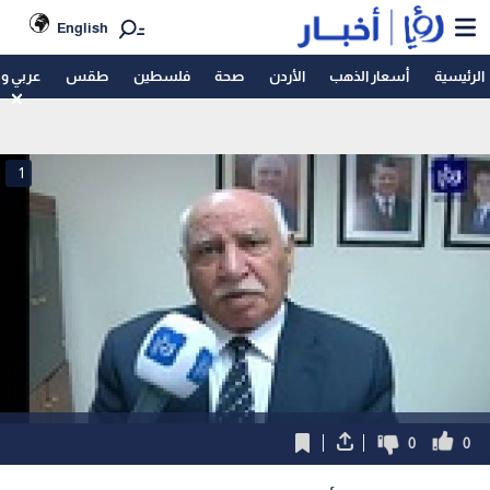
English
الرئيسية
أسعار الذهب
الأردن
صحة
فلسطين
طقس
عربي و
1
0
0