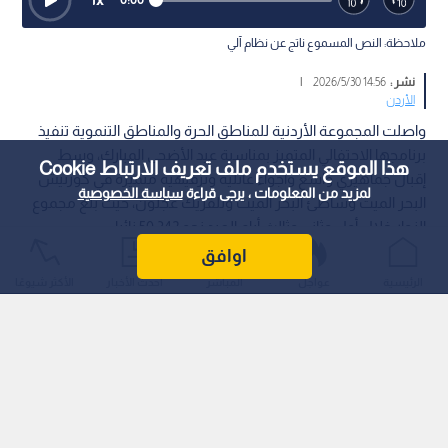
ملاحظة: النص المسموع ناتج عن نظام آلي
نشر :
14:56 2026/5/30
|
الأردن
واصلت المجموعة الأردنية للمناطق الحرة والمناطق التنموية تنفيذ
برنامجها الاحتفالي المتميز بمناسبة عيد الأضحى المبارك، وسط
هذا الموقع يستخدم ملف تعريف الارتباط Cookie
إقبال جماهيري واسع وأجواء عائلية وترفيهية متميزة في كورنيش
لمزيد من المعلومات ، يرجى قراءة
سياسة الخصوصية
البحر الميت وشاطئ البحر الميت وتلفريك عجلون، حيث بلغ مجموع
الزوار خلال أول وثاني وثالث أيام العيد نحو 50,342 زائرا.
اوافق
الرئيسية
عواجل
المباشر
أحدث الأخبار
الأكثر شيوعًا