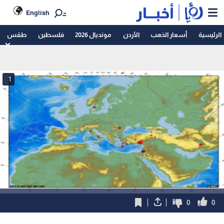
English
الرئيسية
أسعار الذهب
الأردن
مونديال 2026
فلسطين
طقس
1
0
0