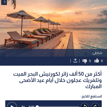
1
شاطئ
0
0
أكثر من 50 ألف زائر لكورنيش البحر الميت
وتلفريك عجلون خلال أيام عيد الأضحى
المبارك
استمع للخبر:
1
x
0:00