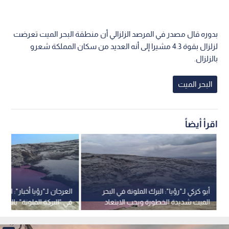
بدوره قال مصدر في المرصد الزلزالي أن منطقة البحر الميت تعرضت
لزلزال بقوة 4.3 مشيرا إلى أنه العديد من سكان المملكة شعرو
بالزلزال.
البحر الميت
اقرأ أيضاً
أبو كركي لـ"رؤيا": البرك الملونة في البحر
العرجان لـ"رؤيا أخبار": انهي
الميت شديدة الخطورة ويجب الابتعاد
في "البركة الملونة" بالبحر 
عنها.. فيديو
تحذيرات السلامة إلى الوا