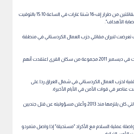
وأوضحت هيئة الأركان على موقعها الإلكتروني أن "مقاتلتين من طراز إف-16 شنتا غارات في الساعة 15:10 بالتوقيت
ك تعرضت لنيران مقاتلي حزب العمال الكردستاني في منطقة
وفي المنطقة نفسها، كانت المقاتلات التركية قصفت في ديسمبر 2011 مجموعة من سكان القرى اعتقدت أنهم
ية لحزب العمال الكردستاني في شمال العراق ردا على
 عناصر في قوات الأمن في الأيام الأخيرة.
وردا على ذلك، أنهى حزب العمال الكردستاني الهدنة التي كان يلتزمها منذ 2013 وأعلن مسؤوليته عن قتل جنديين
واصلة عملية السلام مع الأكراد "مستحيلة" إذا واصل متمردو
الأمن التركية.