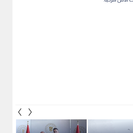
ينتين تركيتين في
تركيا والعراق يوقعان اتفاقا مدته
الرئيس 
 والخارجية التركية
عام لاستخدام خط أنابيب النفط
للجيش 
المؤدي إلى ميناء جيهان
الشراك
1