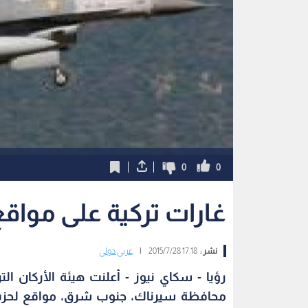
0
0
غارات تركية على مواقع
نشر :
17:18 2015/7/28
|
عربي دولي
رؤيا - سكاي نيوز - أعلنت هيئة الأركان ا
محافظة سيرناك، جنوب شرق، مواقع لحزب 