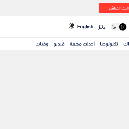
البث المباشر
English
اك
تكنولوجيا
أحداث مهمة
فيديو
وفيات