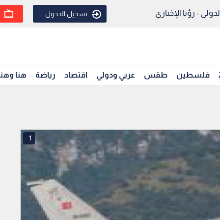
ولي - رؤيا الإخباري
تسجيل الدخول
فلسطين
طقس
عربي ودولي
اقتصاد
رياضة
هنا وهن
1