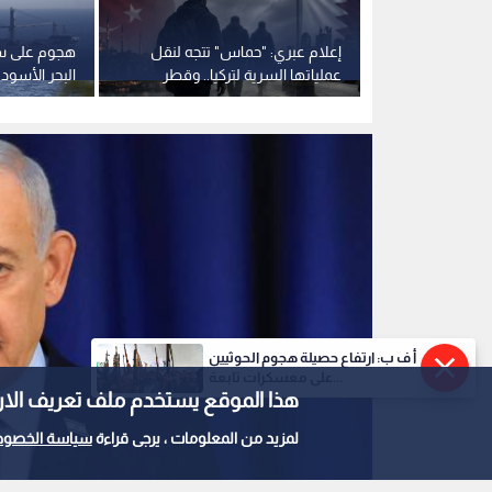
رئيس وزراء الاحتلال بنيامين نتنياهو
0
0
أ ف ب: ارتفاع حصيلة هجوم الحوثيين
أكسيوس: نتنياهو أبلغ 
على معسكرات تابعة...
هذا الموقع يستخدم ملف تعريف الارتباط e
التركي في سوريا
لمزيد من المعلومات ، يرجى قراءة
سياسة الخصوص