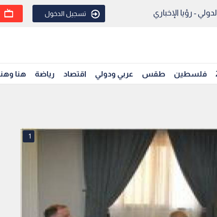
ولي - رؤيا الإخباري
تسجيل الدخول
فلسطين
طقس
عربي ودولي
اقتصاد
رياضة
هنا وهن
1