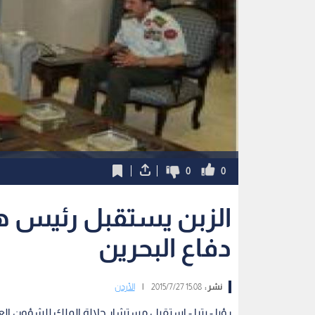
0
0
الزبن يستقبل رئيس هيئ
دفاع البحرين
نشر :
15:08 2015/7/27
|
الأردن
رؤيا - بترا - استقبل مستشار جلالة الملك للشؤون ا