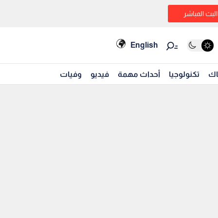
البث المباشر
English
اك
تكنولوجيا
أحداث مهمة
فيديو
وفيات