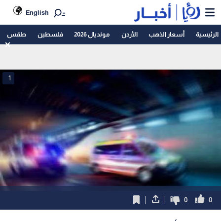
English
الرئيسية
أسعار الذهب
الأردن
مونديال 2026
فلسطين
طقس
1
0
0