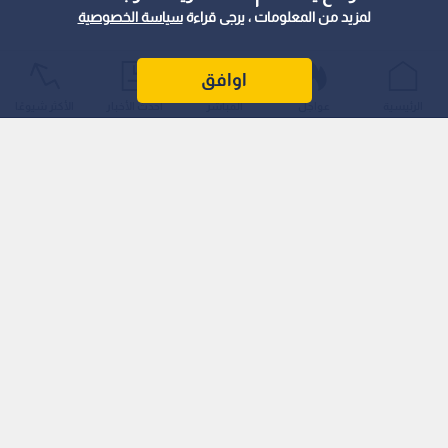
لمزيد من المعلومات ، يرجى قراءة
سياسة الخصوصية
اوافق
الرئيسية
عواجل
المباشر
أحدث الأخبار
الأكثر شيوعًا
تفاصيل الحالة الصحية
وأفاد مصدر أمني أنه جرى إسعاف المصاب إلى مستشفى الأمير
راشد العسكري، حيث وصفت حالته العامة بالمتوسطة.
اقرأ أيضا: وزارة الداخلية القطرية تعلن إصابة 4
أشخاص إثر سقوط حطام على منزل بعد عملية
اعتراض