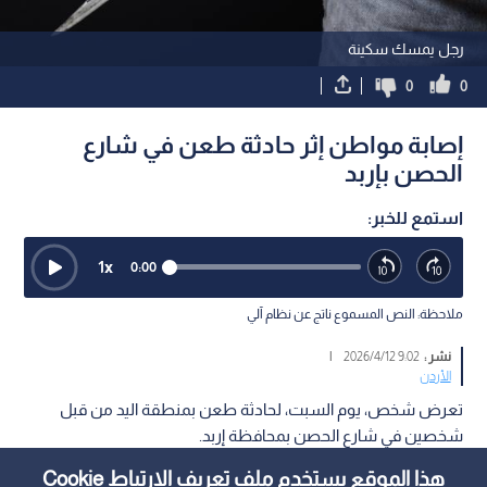
رجل يمسك سكينة
0
0
إصابة مواطن إثر حادثة طعن في شارع
الحصن بإربد
استمع للخبر:
1
x
0:00
ملاحظة: النص المسموع ناتج عن نظام آلي
نشر :
9:02 2026/4/12
|
الأردن
تعرض شخص، يوم السبت، لحادثة طعن بمنطقة اليد من قبل
شخصين في شارع الحصن بمحافظة إربد.
هذا الموقع يستخدم ملف تعريف الارتباط Cookie