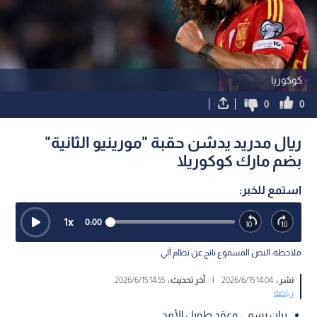
كوكوريا
0
0
ريال مدريد يدشن حقبة "مورينيو الثانية"
بضم مارك كوكوريلا
استمع للخبر:
1
x
0:00
ملاحظة: النص المسموع ناتج عن نظام آلي
نشر :
14:04 2026/6/15
|
آخر تحديث :
14:55 2026/6/15
رياضة
بيان رسمي وعقد طويل الأمد