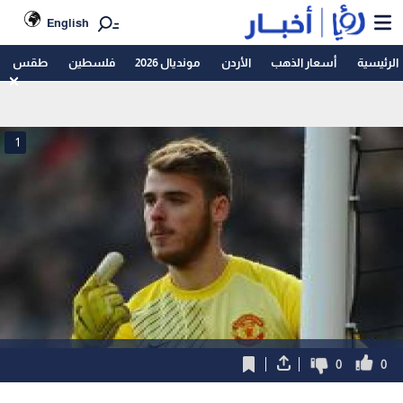
English
الرئيسية
أسعار الذهب
الأردن
مونديال 2026
فلسطين
طقس
1
0
0