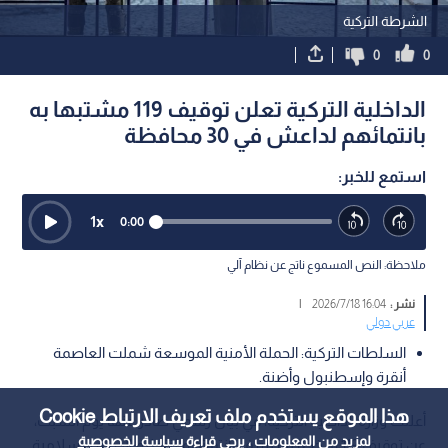
الشرطة التركية
0
0
الداخلية التركية تعلن توقيف 119 مشتبها به
بانتمائهم لداعش في 30 محافظة
استمع للخبر:
1
x
0:00
ملاحظة: النص المسموع ناتج عن نظام آلي
نشر :
16:04 2026/7/18
|
عربي دولي
السلطات التركية: الحملة الأمنية الموسعة شملت العاصمة
أنقرة وإسطنبول وأضنة.
هذا الموقع يستخدم ملف تعريف الارتباط Cookie
أعلنت وزارة الداخلية التركية، في بيان رسمي صادر عنها يوم السبت،
لمزيد من المعلومات ، يرجى قراءة
سياسة الخصوصية
عن توقيف 119 شخصا يشتبه في انتمائهم لتنظيم الدولة الإسلامية