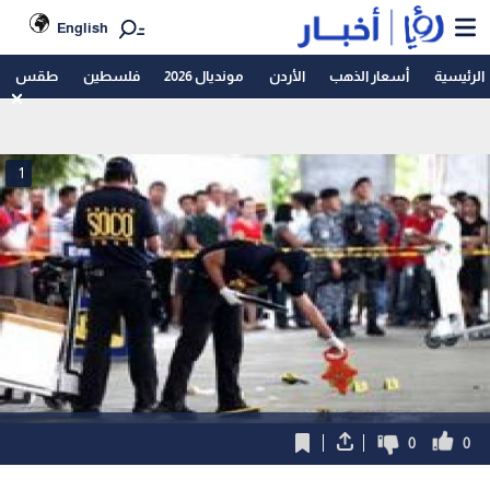
English
الرئيسية
أسعار الذهب
الأردن
مونديال 2026
فلسطين
طقس
1
0
0