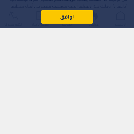
"داعش"، وذلك خلال عملية أمنية موسعة نفذت في أنحاء مختلفة
من البلاد.
اوافق
الرئيسية
عواجل
المباشر
أحدث الأخبار
الأكثر شيوعًا
وجاء في بيان الوزارة أن تلك التوقيفات جرت في 30 محافظة تركية
استهدفت فيها الحملة عناصر التنظيم، ومن بين أبرز هذه
المحافظات العاصمة أنقرة (وسط البلاد)، وإسطنبول (شمال غرب)،
وأضنة (جنوب).