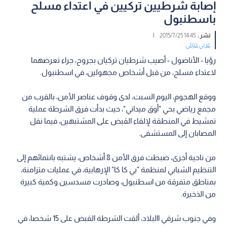
إصابة شرطيين تركيين في اعتداء مسلح
باسطنبول
نشر :
14:45 2015/7/25
|
عربي دولي
رؤيا - الأناضول - أصيب شرطيان تركيان بجروح، جراء تعرضهما
لاعتداء مسلح، من قبل أشخاص مجهولين، في اسطنبول.
ووقع الهجوم، اليوم السبت، لدى وقوف عناصر الأمن، بالقرب من
مجمع رياضي بحي "أوق ميداني"، حيث بدأت فرق الشرطة عملية
تمشيط في المنطقة لإلقاء القبض على المشتبهين، فيما نقل
المصابان إلى المستشفى.
من ناحية أخرى، ضبطت فرق الأمن 8 أشخاص، يشتبه بانتمائهم إلى
التنظيم الشبابي لمنظمة "بي كا كا" الإرهابية، في عمليات متزامنة،
بمناطق متفرقة من اسطنبول، وصادرت مسدسين وكمية كبيرة
من الذخيرة.
وفي جنوب شرقي االبلاد، ألقت الشرطة القبض على 15 شخصا، في