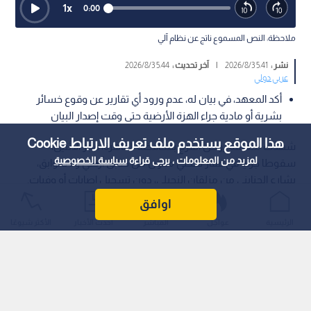
1
x
0:00
ملاحظة: النص المسموع ناتج عن نظام آلي
نشر :
5:41 2026/8/3
|
آخر تحديث :
5:44 2026/8/3
عربي دولي
أكد المعهد، في بيان له، عدم ورود أي تقارير عن وقوع خسائر
بشرية أو مادية جراء الهزة الأرضية حتى وقت إصدار البيان
هذا الموقع يستخدم ملف تعريف الارتباط Cookie
شهدت منطقة روض الفرج بمحافظة القاهرة، فجر الاثنين،
لمزيد من المعلومات ، يرجى قراءة
سياسة الخصوصية
سقوطا جزئيا في عقار سكني مكون من طابق أرضي و3 طوابق،
بشارع الجنايني من مزلقان النجيلي، دون تسجيل إصابات أو وفيات.
اوافق
الرئيسية
عواجل
المباشر
أحدث الأخبار
الأكثر شيوعًا