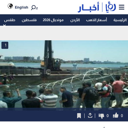
English
الرئيسية
أسعار الذهب
الأردن
مونديال 2026
فلسطين
طقس
1
0
0