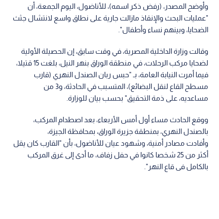
وأوضح المصدر، (رفض ذكر اسمه)، للأناضول، اليوم الجمعة، أن
"عمليات البحث والإنقاذ مازالت جارية على نطاق واسع لانتشال جثث
الضحايا، وبينهم نساء وأطفال".
وقالت وزارة الداخلية المصرية، في وقت سابق، إن الحصيلة الأولية
لضحايا مركب الرحلات، في منطقة الوراق بنهر النيل، بلغت 15 قتيلا،
فيما أمرت النيابة العامة، بـ "حبس ربان الصندل النهري (قارب
مسطح القاع لنقل البضائع)، المتسبب في الحادثة، و3 من
مساعديه، على ذمة التحقيق" بحسب بيان للوزارة.
ووقع الحادث مساء أول أمس الأربعاء، بعد اصطدام المركب،
بالصندل النهري، بمنطقة جزيرة الوراق، بمحافظة الجيزة،
وأفادت مصادر أمنية، وشهود عيان للأناضول، بأن "القارب كان يقل
أكثر من 25 شخصا كانوا في حفل زفاف، ما أدى إلى غرق المركب
بالكامل فى قاع النهر".