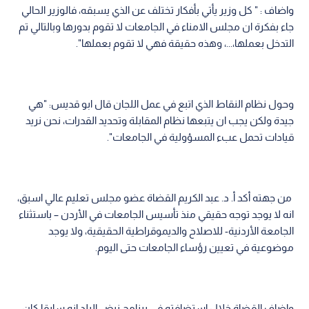
واضاف : " كل وزير يأتي بأفكار تختلف عن الذي يسبقه، فالوزير الحالي
جاء بفكرة ان مجلس الامناء في الجامعات لا تقوم بدورها وبالتالي تم
التدخل بعملها،...، وهذه حقيقة فهي لا تقوم بعملها".
وحول نظام النقاط الذي اتبع في عمل اللجان قال ابو قديس: "هي
جيدة ولكن يجب ان يتبعها نظام المقابلة وتحديد القدرات، نحن نريد
قيادات تحمل عبء المسؤولية في الجامعات".
من جهته أكد أ. د. عبد الكريم القضاة عضو مجلس تعليم عالي اسبق،
انه لا يوجد توجه حقيقي منذ تأسيس الجامعات في الأردن – باستثناء
الجامعة الأردنية- للاصلاح والديموقراطية الحقيقية، ولا يوجد
موضوعية في تعيين رؤساء الجامعات حتى اليوم.
واضاف القضاة خلال استضافته في برنامج نبض البلد انه سابقا كان