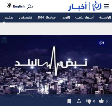
English
الرئيسية
أسعار الذهب
الأردن
مونديال 2026
فلسطين
طقس
1
0
0