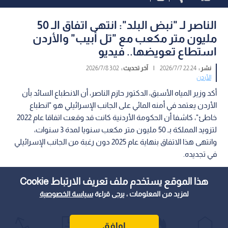
الناصر لـ "نبض البلد": انتهى اتفاق الـ 50
مليون متر مكعب مع "تل أبيب" والأردن
استطاع تعويضها.. فيديو
نشر :
22:24 2026/7/7
|
آخر تحديث :
3:02 2026/7/8
الأردن
أكد وزير المياه الأسبق، الدكتور حازم الناصر، أن الانطباع السائد بأن
الأردن يعتمد في أمنه المائي على الجانب الإسرائيلي هو "انطباع
خاطئ"، كاشفا أن الحكومة الأردنية كانت قد وقعت اتفاقا عام 2022
لتزويد المملكة بـ 50 مليون متر مكعب سنويا لمدة 3 سنوات،
وانتهى هذا الاتفاق بنهاية عام 2025 دون رغبة من الجانب الإسرائيلي
في تجديده.
هذا الموقع يستخدم ملف تعريف الارتباط Cookie
لمزيد من المعلومات ، يرجى قراءة
سياسة الخصوصية
اوافق