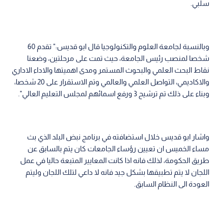
سلبي.
وبالنسبة لجامعة العلوم والتكنولوجيا قال ابو قديس:" تقدم 60
شخصا لمنصب رئيس الجامعة، حيث تمت على مرحلتين، وضعنا
نقاط البحث العلمي والبحوث المستمر ومدى اهميتها والاداء الاداري
والاكاديمي، التواصل العلمي والعالمي وتم الاستقرار على 20 شخصا،
وبناء على ذلك تم ترشيح 3 ورفع اسمائهم لمجلس التعليم العالي".
واشار ابو قديس خلال استضافته في برنامج نبض البلد الذي بث
مساء الخميس ان تعيين رؤساء الجامعات كان يتم بالسابق عن
طريق الحكومة، لذلك فانه اذا كانت المعايير المتبعة حاليا في عمل
اللجان لا يتم تطبيقها بشكل جيد فانه لا داعي لتلك اللجان وليتم
العودة الى النظام السابق.