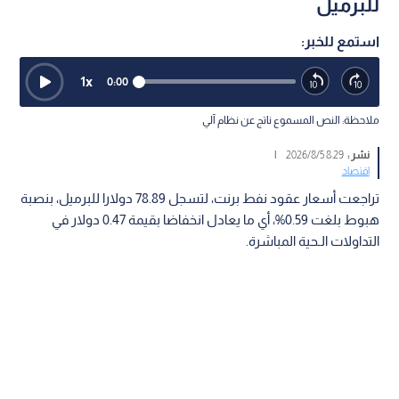
للبرميل
استمع للخبر:
1
x
0:00
ملاحظة: النص المسموع ناتج عن نظام آلي
نشر :
8:29 2026/8/5
|
اقتصاد
تراجعت أسعار عقود نفط برنت، لتسجل 78.89 دولارا للبرميل، بنصبة
هبوط بلغت 0.59%، أي ما يعادل انخفاضا بقيمة 0.47 دولار في
التداولات الـحية المباشرة.