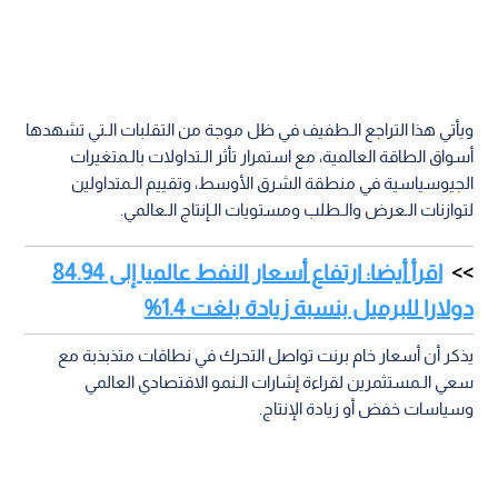
ويأتي هذا التراجع الـطفيف في ظل موجة من التقلبات الـتي تشهدها
أسواق الطاقة العالمية، مع استمرار تأثر الـتداولات بالـمتغيرات
الجيوسياسية في منطقة الشرق الأوسط، وتقييم الـمتداولين
لتوازنات الـعرض والـطلب ومستويات الـإنتاج الـعالمي.
اقرأ أيضا: ارتفاع أسعار النفط عالميا إلى 84.94
دولارا للبرميل بنسبة زيادة بلغت 1.4%
يذكر أن أسعار خام برنت تواصل التحرك في نطاقات متذبذبة مع
سعي الـمستثمرين لقراءة إشارات الـنمو الاقتصادي العالمي
وسياسات خفض أو زيادة الإنتاج.