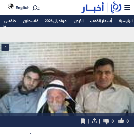
English
الرئيسية
أسعار الذهب
الأردن
مونديال 2026
فلسطين
طقس
1
0
0