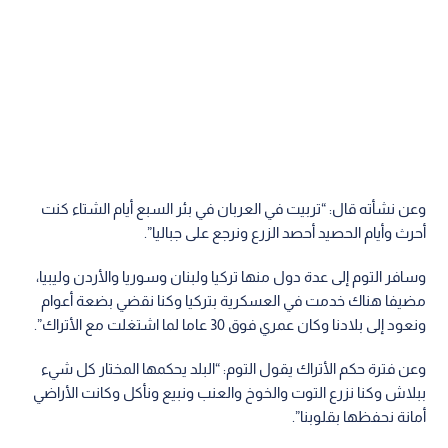
وعن نشأته قال: “تربيت في العربان في بئر السبع أيام الشتاء كنت
أحرث وأيام الحصيد أحصد الزرع ونرجع على جباليا”.
وسافر التوم إلى عدة دول منها تركيا ولبنان وسوريا والأردن وليبيا،
مضيفا هناك خدمت في العسكرية بتركيا وكنا نقضي بضعة أعوام
ونعود إلى بلادنا وكان عمري فوق 30 عاما لما اشتغلت مع الأتراك”.
وعن فترة حكم الأتراك يقول التوم: “البلد يحكمها المختار كل شيء
ببلاش وكنا نزرع التوت والخوخ والعنب ونبيع ونأكل وكانت الأراضي
أمانة نحفظها بقلوبنا”.