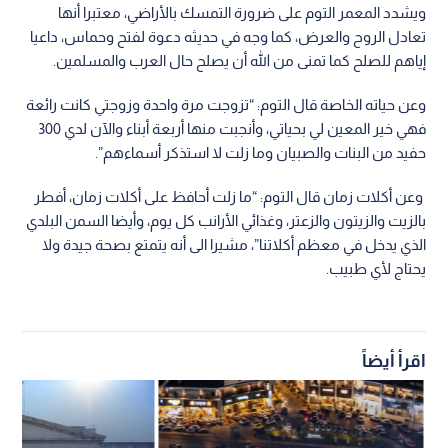
ويشدد المعمر التوم على ضرورة التمسك بالأراضي، معتبرا أنها
تعادل الروح والعرض، كما وجه في حديثه دعوة لفتح وحماس، داعيا
إياهم للصلح كما تمنى من الله أن يصلح حال العرب والمسلمين.
وعن حياته الخاصة قال التوم: “تزوجت مرة واحدة وزوجتي كانت رائعة
فهي خير المعين لي بحياتي، وأنجبت منها أربعة أبناء والآن لدي 300
حفيد من البنات والصبيان وما زلت لا استذكر أسماءهم”.
وعن أكلات زمان قال التوم: “ما زلت أحافظ على أكلات زمان، أفطر
بالزيت والزيتون والزعتر، وغذائي الأرانب كل يوم، وأيضا السمن البلدي
الذي يدخل في معظم أكلاتنا”، مشيرا الى أنه يتمتع بصحة جيدة ولا
يحتاج لأي طبيب.
اقرأ أيضاً