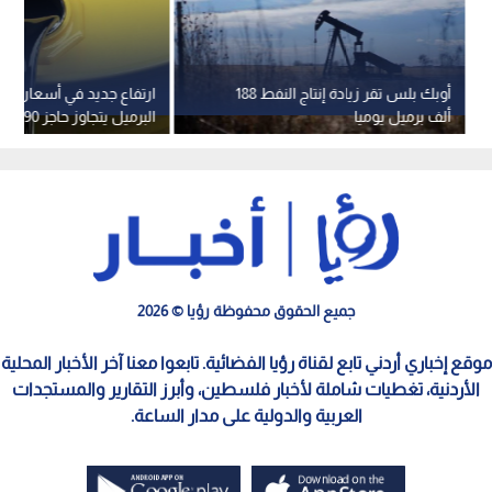
أوبك بلس تقر زيادة إنتاج النفط 188
ارتفاع جديد في أسعار النفط
ألف برميل يوميا
البرميل يتجاوز حاجز 90 دولارا
جميع الحقوق محفوظة رؤيا © 2026
موقع إخباري أردني تابع لقناة رؤيا الفضائية. تابعوا معنا آخر الأخبار المحلية
الأردنية، تغطيات شاملة لأخبار فلسطين، وأبرز التقارير والمستجدات
العربية والدولية على مدار الساعة.