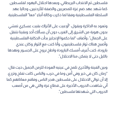
فلسطين ثم الانتداب البريطاني، وبعدها احتلال اليهود لفلسطين
كما شهد عهد ضم غزة للمصريين والضفة للأردنيين، وحاليا عهد
السلطة الفلسطينية وفقا لما ذكرت وكالة أنباء “معا” الفلسطينية.
وتعود به الذاكرة ويقول: “أوعيت على الأتراك بقيت عسكري تمشي
بدون هوية من الشرق إلى الغرب دون أن يسألك أحد وبقينا نتنقل
على الجمال”، وأضاف “لما حكموا الإنجليز بدأت الحكاية الفلسطينية
وأصبح هناك ثوار فلسطينيون، وأنا كنت مع الثوار وكان عندي
بارودة، كنت أعرف أمسك البارودة واطخ نروح على الجسور ونهدها
بالليل حتى لا يتمكن منا الاحتلال”.
وبين الفينة والأخرى تلمح في عينيه العودة للزمن الجميل حيث قال:
“زمان كان في خير وفي أمن وما في حرب، والناس كانت تفلح وتزرع،
إلا أن توالي الاحتلال على فلسطين هجر الناس وفاقم معاناتهم كما
أني شاهدت الحروب الأخيرة على قطاع غزة والتي هي من أصعب
الحروب التي شهدتها فلسطين”.