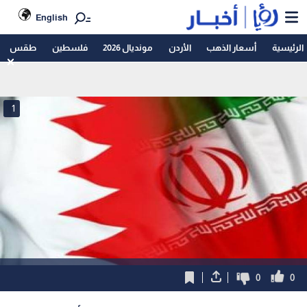
English
الرئيسية
أسعار الذهب
الأردن
مونديال 2026
فلسطين
طقس
1
0
0