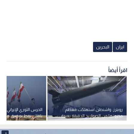
ايران
البحرين
اقرأ أيضاً
رويترز: واشنطن استهلكت معظم
الحرس الثوري الإيراني ي
مخزونها من الصواريخ الدقيقة بعيدة
ناقلتي نفط بمضيق هرمز
المدى في حرب إيران
1