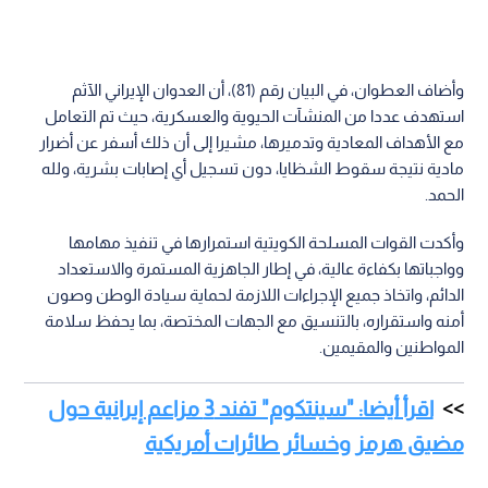
وأضاف العطوان، في البيان رقم (81)، أن العدوان الإيراني الآثم
استهدف عددا من المنشآت الحيوية والعسكرية، حيث تم التعامل
مع الأهداف المعادية وتدميرها، مشيرا إلى أن ذلك أسفر عن أضرار
مادية نتيجة سقوط الشظايا، دون تسجيل أي إصابات بشرية، ولله
الحمد.
وأكدت القوات المسلحة الكويتية استمرارها في تنفيذ مهامها
وواجباتها بكفاءة عالية، في إطار الجاهزية المستمرة والاستعداد
الدائم، واتخاذ جميع الإجراءات اللازمة لحماية سيادة الوطن وصون
أمنه واستقراره، بالتنسيق مع الجهات المختصة، بما يحفظ سلامة
المواطنين والمقيمين.
اقرأ أيضا: "سينتكوم" تفند 3 مزاعم إيرانية حول
مضيق هرمز وخسائر طائرات أمريكية