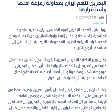
البحرين تتهم ايران بمحاولة زعزعة أمنها
واستقرارها
نشر :
15:18 2015/7/23
|
عربي دولي
رؤيا - بترا - اتهمت البحرين اليوم الخميس ايران، بتهريب المواد
المتفجرة والاسلحة والذخائر إليها، وإيواء الهاربين من العدالة، وفتح
المعسكرات الإيرانية لتدريب المجموعات الإرهابية التي تسعى إلى
استهدف أرواح الأبرياء.
وقال وزير الداخلية البحريني الفريق الركن الشيخ راشد بن عبدالله آل
خليفة في تصريح، إن التدخلات الإيرانية بالشأن الداخلي البحريني
مرفوضة شكلا ومضمونا والتي أخذت أبعادا متعددة خارج نطاق
العلاقات الدولية التي تحترم حسن الجوار.
واضاف ان ايران متطورة في الإخلال بأمن البحرين، ودربت عددا من
البحرينيين على استخدام الأسلحة والمتفجرات وتصدير ثقافة
الإرهاب، مشيرا الى إنه كلما اتجهت الأمور في البحرين إلى الاستقرار
والتعافي الوطني عمدت ايران إلى إثارة القلاقل والتصعيد من خلال