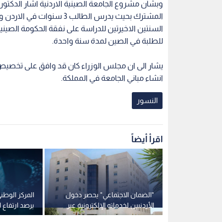
وبشأن مشروع الجامعة الصينية الاردنية اشار الدكتور
المشترك بحيث يدرس الطالب 
السنتين الاخيرتين للدراسة على نفقة الحكومة الصينية
للطلبة في الصين لمدة سنة واحدة.
يشار الى ان مجلس الوزراء كان قد وافق على تخص
انشاء مباني الجامعة في المملكة.
النسور
اقرأ أيضاً
زمة إجراءات
"الضمان الاجتماعي" يحصر دخول
المركز الوطن
موانئ وسلاسل
الأردنيين لخدماته الإلكترونية عبر
يهات الملكية
تطبيق "سند"
بالمئة في الربع