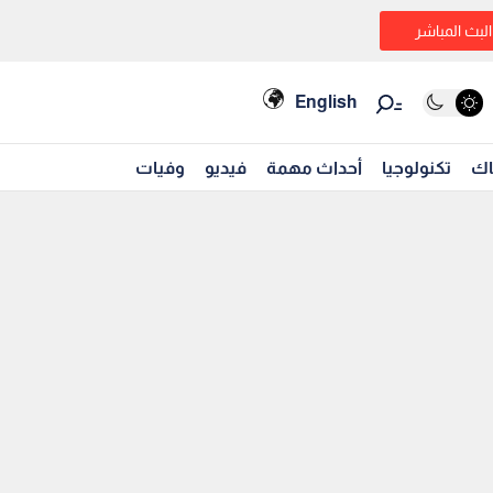
البث المباشر
English
اك
تكنولوجيا
أحداث مهمة
فيديو
وفيات