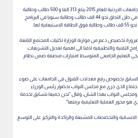
واشار الدكتور الخضرا الى ان اجمالي عدد الطلبة في الجامعات الاردنية للعام 2015 يبلغ 313 الفا و 500 طالب وطالبة
ويتوقع ان يصل هذا العدد الى نحو 450 الفا عام 2025 في ظل التحاق نحو 44 الف طالب وطالبة سنويا في البرنامج
ية لها.
ضرورة تخصيص دعم من موازنة الوزارة لكليات المجتمع التابعة
امج التقنية والتطبيقية لافتا الى اهمية تعديل التشريعات
يجي التعليم الجامعي المتوسط امتيازات منصفة ضمن نظام
ه السابق بخصوص رفع معدلات القبول في الجامعات على ضوء
ل الاجتماع الذي جرى مع مجلس النواب بحضور رئيس الوزراء
ومجلس النواب بهذا الشان، وقال "نحن جميعا نتسابق لخدمة
 هو محور العملية التعليمية برمتها".
الانسانية والتخصصات المشبعة والراكدة والتركيز على التوسع