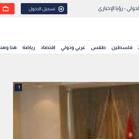
ولي - رؤيا الإخباري
تسجيل الدخول
فلسطين
طقس
عربي ودولي
اقتصاد
رياضة
هنا وهن
1