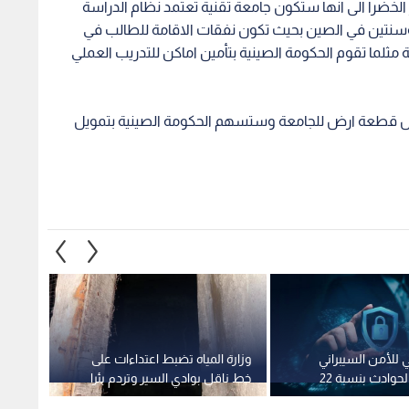
 الخضرا الى انها ستكون جامعة تقنية تعتمد نظام الدراسة
3 سنوات في الاردن وسنتين في الصين بحيث تكون نفقات الاقامة للطالب في
 مثلما تقوم الحكومة الصينية بتأمين اماكن للتدريب العملي
يص قطعة ارض للجامعة وستسهم الحكومة الصينية بتمويل
ي للأمن السيبراني
وزارة المياه تضبط اعتداءات على
المنطق
يرصد ارتفاع الحوادث بنسبة 22
خط ناقل بوادي السير وتردم بئرا
تضبط ك
 الثاني من 2026
في معان
المخدر